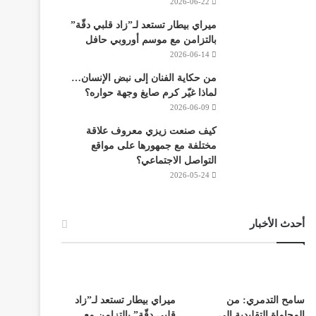
2026-06-22
ميراي بيطار تستعد لـ”زاد قلبي دقّة”
بالتزامن مع موسم أوروبي حافل
2026-06-14
من حكاية الفنان إلى نبض الإنسان…
لماذا غيّر كرم صايغ وجهة حواره؟
2026-06-09
كيف صنعت زيزي معروف علاقة
مختلفة مع جمهورها على مواقع
التواصل الاجتماعي؟
2026-05-24
أحدث الأخبار
سامح التدمري: من
ميراي بيطار تستعد لـ”زاد
المحاماة التقليدية إلى
قلبي دقّة” بالتزامن مع