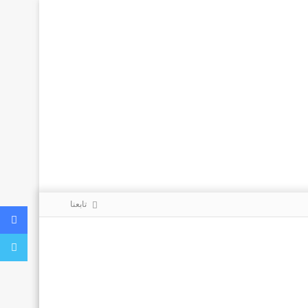
تابعنا
ف
ت