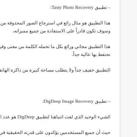
– تطبيق Tasty Photo Recovery‏:
هذا التطبيق هو مثال رائع في استرجاع الصور المحذوفة من ع
وسوف تكون قادراً على الاستفادة من جميع مميزاته،
هذا التطبيق مجاني ورائع بكل ما تحمله الكلمة من معنى وف
تحتفظ بها عالية جداً.
التطبيق خفيف جداً ولا يتطلب مساحة كبيرة من ذاكرة الهات
– تطبيق DigDeep Image Recovery:
الشيء الوحيد الذي لفت انتباهنا لتطبيق DigDeep هو عدد المراجعات الإيجابية التي حصدها على متجر جوجل بلاي،
حيث أن جميع المستخدمين يؤكدون على قدرته الحقيقية في ا