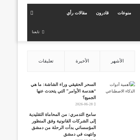
بحث
منوعات
قادرون
مقالات رأي
عن
تابعنا
الأشهر
الأخيرة
تعليقات
السحر الحقيقي وراء الشاشة: ما هي
“هندسة الأوامر” التي يتحدث عنها
الجميع؟
2026-06-28
سامح التدمري: من المحاماة التقليدية
إلى الشركات القانونية وفق المنظور
المؤسساتي بدأت الرحلة من دمشق
وانتهت في دمشق