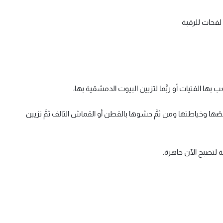
 لفحات للرقبة
ا الفتيات أو ربَّما لتزيين البيوت الدمشقية بها،
قصّها وخياطتها ومن ثمَّ حشوها بالقطن أو القماش التالف ثمَّ تزيين
 لتصبح الآن جاهزة.