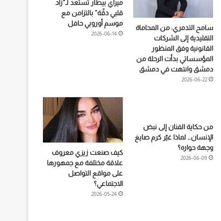
ميراي بيطار تستعد لـ”زاد
قلبي دقّة” بالتزامن مع
موسم أوروبي حافل
سامح التدمري: من المحاماة
2026-06-14
التقليدية إلى الشركات
القانونية وفق المنظور
المؤسساتي بدأت الرحلة من
دمشق وانتهت في دمشق
2026-06-22
من حكاية الفنان إلى نبض
الإنسان… لماذا غيّر كرم صايغ
وجهة حواره؟
كيف صنعت زيزي معروف
2026-06-09
علاقة مختلفة مع جمهورها
على مواقع التواصل
الاجتماعي؟
2026-05-24