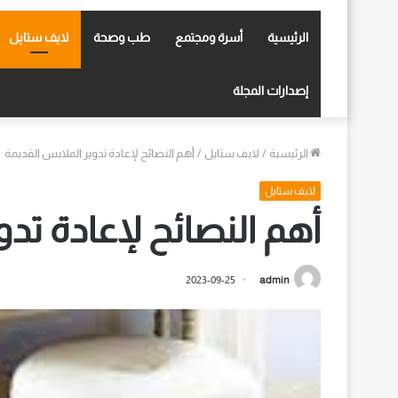
الرئيسية
أسرة ومجتمع
طب وصحة
لايف ستايل
إصدارات المجلة
الرئيسية
/
لايف ستايل
/
أهم النصائح لإعادة تدوير الملابس القديمة
لايف ستايل
أهم النصائح لإعادة تدو
2023-09-25
admin