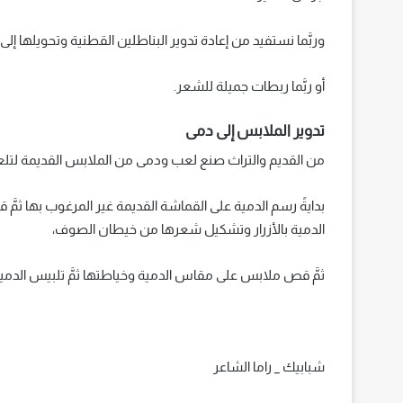
وربَّما نستفيد من إعادة تدوير البناطلين القطنية وتحويلها إلى
أو ربَّما ربطات جميلة للشعر.
تدوير الملابس إلى دمى
من القديم والتراث صنع لعب ودمى من الملابس القديمة لتلعب به
بدايةً رسم الدمية على القماشة القديمة غير المرغوب بها ثمَّ 
الدمية بالأزرار وتشكيل شعرها من خيطان الصوف،
ثمَّ قص ملابس على مقاس الدمية وخياطتها ثمَّ تلبيس الدمية
شبابيك _ راما الشاعر