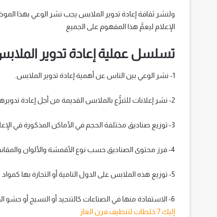
ولنشر ثقافة إعادة تدوير الملابس يجب نشر الوعي بهذا الموض
الإعلام ليعمَّ هذا المفهوم على الجميع
تسلسل عملية إعادة تدوير الملابس
1- نشر الوعي بين الناس عن أهمية إعادة تدوير الملابس.
2- نشر إعلانات للتبرُّع بالملابس القديمة من أجل إعادة تدويرها مع تحديد المكان والزمان المناسب لهذه الحملة.
3- توزيع صناديق مختلفة الحجم في الأماكن المذكورة في الإعلان من مثل(مواقف السيارات، المولات الكبيرة، أو أي مكان تجمُّع كبير).
4- فرز محتوى الصناديق حسب نوع الأقمشة والألوان والمقاسات والأنواع وغيرها من التصنيف.
5- توزيع هذه الملابس على الدول النامية أو التجارة بها كمواد مستعملة
6- الاستفادة منها في الصناعات كالتنجيد أو النسيج أو حشو المفروشات.
إليك 7 خلطات لتنظيف فرن الغاز