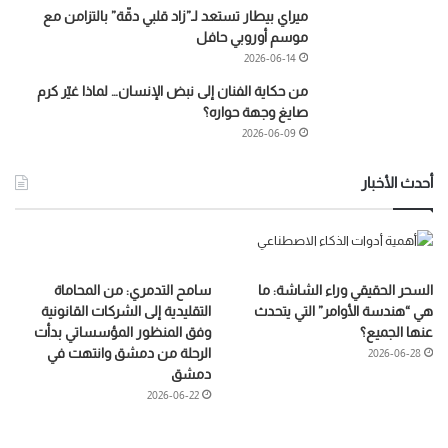
ميراي بيطار تستعد لـ”زاد قلبي دقّة” بالتزامن مع
موسم أوروبي حافل
2026-06-14
من حكاية الفنان إلى نبض الإنسان… لماذا غيّر كرم
صايغ وجهة حواره؟
2026-06-09
أحدث الأخبار
السحر الحقيقي وراء الشاشة: ما
سامح التدمري: من المحاماة
هي “هندسة الأوامر” التي يتحدث
التقليدية إلى الشركات القانونية
عنها الجميع؟
وفق المنظور المؤسساتي بدأت
الرحلة من دمشق وانتهت في
2026-06-28
دمشق
2026-06-22