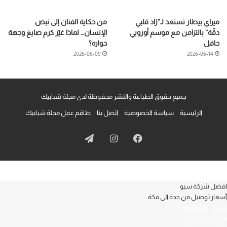
ميراي بيطار تستعد لـ”زاد قلبي
من حكاية الفنان إلى نبض
دقّة” بالتزامن مع موسم أوروبي
الإنسان… لماذا غيّر كرم صايغ وجهة
حافل
حواره؟
2026-06-09
2026-06-14
جميع حقوق الطباعة والنشر محفوظة لدى مجلة شبابيك
الرئيسية
سياسة الخصوصية
اتصل بنا
طاقم عمل مجلة شبابيك
فيسبوك
انستقرام
تيلقرام
افضل شركة سيو
أسعار توصيل من جدة الى مكة
محامي في الكويت
مشبات الرياض