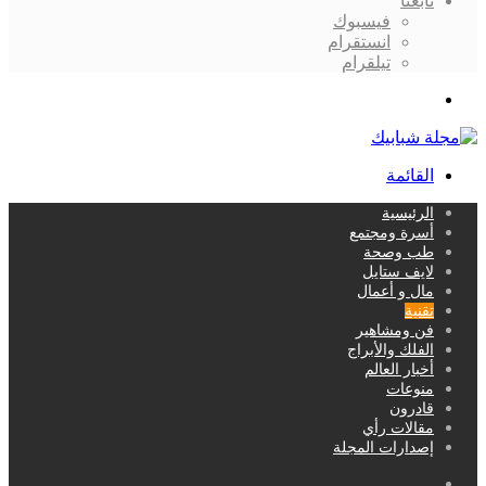
تابعنا
فيسبوك
انستقرام
تيلقرام
بحث
عن
القائمة
الرئيسية
أسرة ومجتمع
طب وصحة
لايف ستايل
مال و أعمال
تقنية
فن ومشاهير
الفلك والأبراج
أخبار العالم
منوعات
قادرون
مقالات رأي
إصدارات المجلة
بحث