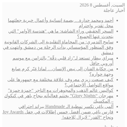
السبت, أغسطس 8 2026
أخبار عاجلة
أحمد ومحمد حدارة… بصمة إنسانية وأعمال خيرية جعلتهما
محل تقدير واحترام
السحر الحقيقي وراء الشاشة: ما هي “هندسة الأوامر” التي
يتحدث عنها الجميع؟
سامح التدمري: من المحاماة التقليدية إلى الشركات القانونية
وفق المنظور المؤسساتي بدأت الرحلة من دمشق وانتهت في
دمشق
ميراي بيطار تستعد لـ”زاد قلبي دقّة” بالتزامن مع موسم
أوروبي حافل
من حكاية الفنان إلى نبض الإنسان… لماذا غيّر كرم صايغ
وجهة حواره؟
كيف صنعت زيزي معروف علاقة مختلفة مع جمهورها على
مواقع التواصل الاجتماعي؟
كواليس عالم الذهب والمجوهرات مع التاجر “حمزة حمزة”
مهرجان “Glory Nights” يختتم فعالياته بنجاح باهر في كنكوك
– المكسيك
ألمى ياغي تكسر نمطية الـ Handmade ببراند احترافي
فارس ياغي ضمن أفضل خمس إطلالات في حفل Joy Awards
ونجاح “القدر” لايزال يُلاحقه!