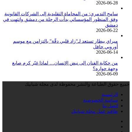
2026-06-28
سامح التدمري: من المحاماة التقليدية إلى الشركات القانونية
وفق المنظور المؤسساتي بدأت الرحلة من دمشق وانتهت في
دمشق
2026-06-22
ميراي بيطار تستعد لـ”زاد قلبي دقّة” بالتزامن مع موسم
أوروبي حافل
2026-06-14
من حكاية الفنان إلى نبض الإنسان… لماذا غيّر كرم صايغ
وجهة حواره؟
2026-06-09
جميع حقوق الطباعة والنشر محفوظة لدى مجلة شبابيك
الرئيسية
سياسة الخصوصية
اتصل بنا
طاقم عمل مجلة شبابيك
فيسبوك
انستقرام
تيلقرام