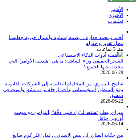
الأشهر
الأخيرة
تعليقات
أحمد ومحمد حدارة… بصمة إنسانية وأعمال خيرية جعلتهما
محل تقدير واحترام
منذ 5 ساعات
السحر الحقيقي وراء الشاشة: ما هي “هندسة الأوامر” التي
يتحدث عنها الجميع؟
2026-06-28
سامح التدمري: من المحاماة التقليدية إلى الشركات القانونية
وفق المنظور المؤسساتي بدأت الرحلة من دمشق وانتهت في
دمشق
2026-06-22
ميراي بيطار تستعد لـ”زاد قلبي دقّة” بالتزامن مع موسم
أوروبي حافل
2026-06-14
من حكاية الفنان إلى نبض الإنسان… لماذا غيّر كرم صايغ