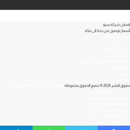
افضل شركة سيو
أسعار توصيل من جدة الى مكة
محامي في الكويت
مشبات الرياض
محامي في الرياض
محامي في دبي
شركة تسويق الكتروني في السعودية
تدبير الشارقة
تدبير دبي
تدبير ابو ظبي
حقوق النشر 2026 © جميع الحقوق محفوظة
Design and SEO by Khaled Fozan
سيارة من مكة الى مطار جدة
تكسي من مطار جدة الى مكة
شركة تنظيف دكت مكيفات بجدة
شركة تنظيف بالبخار بجدة
شركة تسويق الكتروني في السعودية
اسعار البيوت في دمشق
افضل محامي في العراق