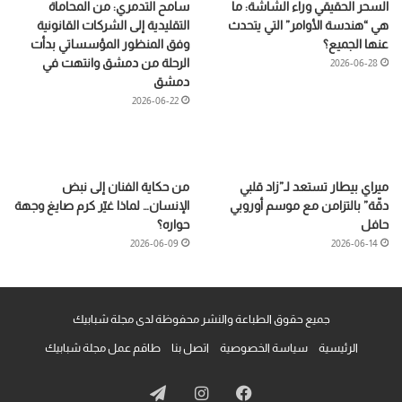
السحر الحقيقي وراء الشاشة: ما
سامح التدمري: من المحاماة
هي “هندسة الأوامر” التي يتحدث
التقليدية إلى الشركات القانونية
عنها الجميع؟
وفق المنظور المؤسساتي بدأت
الرحلة من دمشق وانتهت في
2026-06-28
دمشق
2026-06-22
ميراي بيطار تستعد لـ”زاد قلبي
من حكاية الفنان إلى نبض
دقّة” بالتزامن مع موسم أوروبي
الإنسان… لماذا غيّر كرم صايغ وجهة
حافل
حواره؟
2026-06-09
2026-06-14
جميع حقوق الطباعة والنشر محفوظة لدى مجلة شبابيك
الرئيسية
سياسة الخصوصية
اتصل بنا
طاقم عمل مجلة شبابيك
فيسبوك
انستقرام
تيلقرام