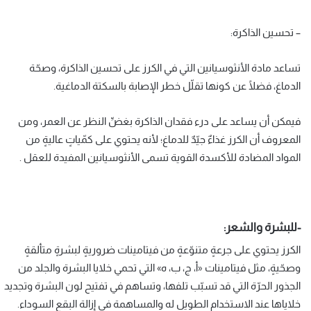
– تحسين الذاكرة:
تساعد مادة الأنثوسيانين التي في الكرز على تحسين الذاكرة، وصحّة
الدماغ، فضلًا عن كونها تقلّل خطر الإصابة بالسكتة الدماغية.
فيمكن أن يساعد على درء فقدان الذاكرة بغضِّ النظر عن العمر، ومن
المعروف أن الكرز غذاءٌ جيّدٌ للدماغ؛ لأنه يحتوي على كمّياتٍ عاليةٍ من
المواد المضادة للأكسدة القوية تسمى الأنثوسيانين المفيدة للعقل .
-للبشرة والشعر:
الكرز يحتوي على جرعةٍ متنوّعةٍ من فيتامينات ضروريةٍ لبشرةٍ متألقةٍ
وصحّيةٍ، مثل فيتامينات «أ، ج، ب، ه» التي تحمي خلايا البشرة والجلد من
الجذور الحرّة التي قد تسبّب تلفها، وتساهم في تفتيح لون البشرة وتجديد
خلاياها عند الاستخدام الطويل له والمساهمة في إزالة البقع السوداء.