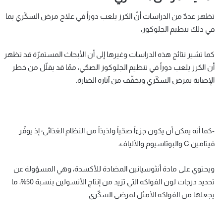
تظهر عددٌ من الدراسات أنّ الكرز يلعب دوراً في علاج مرض السكّري بما
في ذلك تنظيم الجلوكوز،
كما تشير نتائج هذه الدراسات وغيرها إلى أن الأبحاث المستمرّة قد تظهر
أن الكرز يلعب دوراً في تنظيم الجلوكوز الصحّي، ممّا قد يقلّل من خطر
الإصابة بمرض السكّري ويخفّف من آثاره الضارة.
-كما أنه يمكن أن يكون جزءاً صحّياً ولذيذاً من النظام الغذائي؛ إذ يوفّر
فيتامين C والبوتاسيوم والألياف،
ويحتوي على مادة أنثوسيانين المضادة للأكسدة، وهي المسؤولة عن
تحديد درجات لون الفواكه التي تزيد من إنتاج الأنسولين بنسبة 50%، ما
يجعلها من الفواكه الأمثل لمرضى السكّري.