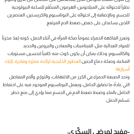
نظراً لاحتوائه على الميلاتونين؛ الهرمون المنظّم للساعة البيولوجية
للجسم، وبالإضافة إلى احتوائه على البوتاسيوم والكريسنين، العنصرين
اللذين يساعدان على خفض ضغط الدم المرتفع.
وتعزز الفاكهة الحمراء عموماً صحّة المرأة في أثناء الحمل؛ كونه يُعدّ مخزناً
للمواد الغذائية مثل: الفيتامينات والمعادن والبروتين والحديد
والكالسيوم؛ وذلك يمكن أن يكون كوبٌ منه كافياً لتحسين مستويات
المناعة، وصحّة دماغ الجنين.
العطور الخليجية لرائحة مميّزة وفاخرة…إليك
أسرارها
وتحد الصبغة الحمراء في الكرز من الالتهابات، والتورّم، وآلام المفاصل
التي عادةً ما تضايق الحامل، ويعمل البوتاسيوم الموجود فيه على احتفاظ
الحامل بالماء، وضبط ضغط الدم في الجسم مما يؤدي إلى منع خطر
تسمّم الحمل.
-مفيد لمرضى السكّري: