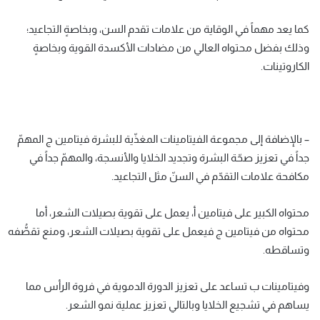
كما يعد مهماً في الوقاية من علامات تقدم السن، وبخاصةٍ التجاعيد؛
وذلك بفضل محتواه العالي من مضادات الأكسدة القوية وبخاصةٍ
الكاروتينات.
– بالإضافة إلى مجموعة الفيتامينات المغذّية للبشرة فيتامين ج المهمّ
جداً في تعزيز صحّة البشرة وتجديد الخلايا والأنسجة، والمهمّ جداً في
مكافحة علامات التقدّم في السنّ مثل التجاعيد.
محتواه الكبير على فيتامين أ، يعمل على تقوية بصيلات الشعر، أما
محتواه من فيتامين ج فيعمل على تقوية بصيلات الشعر، ومنع تقصُّفه
وتساقطه.
وفيتامينات ب تساعد على تعزيز الدورة الدموية في فروة الرأس مما
يساهم في تشجيع الخلايا وبالتالي تعزيز عملية نمو الشعر.