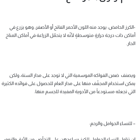
-الكرز الحامض: يوجد منه اللون الأحمر الفاتح أو الأصفر، وهو يزرع في
أماكن ذات درجة حرارةٍ متوسطةٍ لأنّه لا يتحمّل الزراعة في أماكن المناخ
الحار.
ويصنف ضمن الفواكه الموسمية التي لا توجد على مدار السنة، ولكن
يمكن استخدام المجفّف منها على مدار العام للحصول على فوائده الكثيرة
التي تجعله مستودعاً من الأدوية المفيدة للجسم منها:
– للنساء الحوامل والرحم:
إن تناول النساء الحوامل للكرز يساعدهن على التخلّص من الأرق والنوم؛