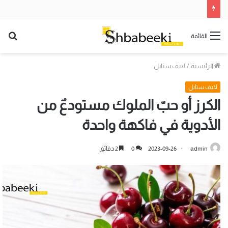
بح
القائمة
عن
الرئيسية
/
لايف ستايل
لايف ستايل
الكرز أو حبّ الملوك مستودعٌ من
الأدوية في فاكهة واحدة
admin
2023-09-26
0
2 دقائق