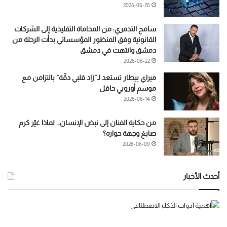
2026-06-28
سامح التدمري: من المحاماة التقليدية إلى الشركات
القانونية وفق المنظور المؤسساتي بدأت الرحلة من
دمشق وانتهت في دمشق
2026-06-22
ميراي بيطار تستعد لـ”زاد قلبي دقّة” بالتزامن مع
موسم أوروبي حافل
2026-06-14
من حكاية الفنان إلى نبض الإنسان… لماذا غيّر كرم
صايغ وجهة حواره؟
2026-06-09
أحدث الأخبار