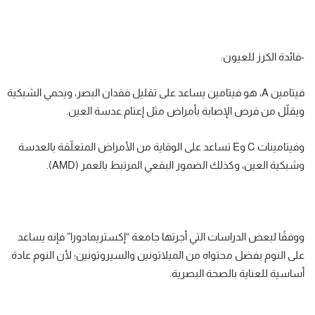
-فائدة الكرز للعيون:
فيتامين A، هو فيتامين يساعد على تقليل فقدان البصر، ويحمي الشبكية
ويقلّل من فرص الإصابة بأمراض مثل إعتام عدسة العين.
وفيتامينات C وE تساعد على الوقاية من الأمراض المتعلّقة بالعدسة
وشبكية العين، وكذلك الضمور البقعي المرتبط بالعمر (AMD).
ووفقًا لبعض الدراسات التي أجرتها جامعة “إكستريمادورا” فإنه يساعد
على النوم بفضل محتواه من الميلاتونين والسيروتونين؛ لأن النوم عادة
أساسية للعناية بالصحة البصرية.