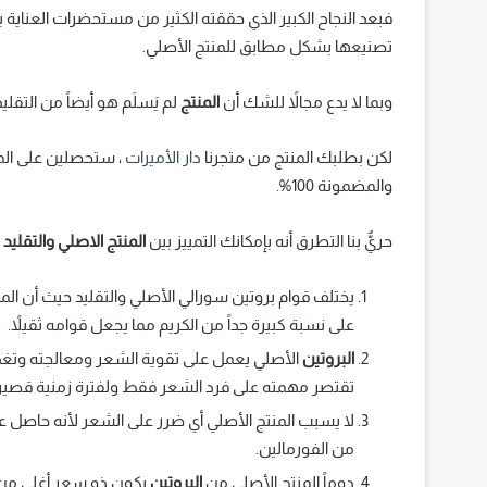
فبعد النجاح الكبير الذي حققته الكثير من مستحضرات العناية با
تصنيعها بشكل مطابق للمنتج الأصلي.
وبما لا يدع مجالاً للشك أن
المنتج
لم يَسلَم هو أيضاً من التقليد
لكن بطلبك المنتج من متجرنا
دار الأميرات
، ستحصلين على المن
والمضمونة 100%.
حريٌّ بنا التطرق أنه بإمكانك التمييز بين
المنتج الاصلي والتقليد
يختلف قوام بروتين سورالي الأصلي والتقليد حيث أن المن
على نسبة كبيرة جداً من الكريم مما يجعل قوامه ثقيلاً.
البروتين
الأصلي يعمل على تقوية الشعر ومعالجته وتغذي
تقتصر مهمته على فرد الشعر فقط ولفترة زمنية قصير
لا يسبب المنتج الأصلي أي ضرر على الشعر لأنه حاصل ع
من الفورمالين.
دوماً المنتج الأصلي من
البروتين
يكون ذو سعر أغلى من ا