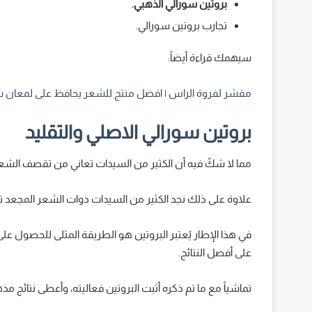
بروتين سورالي الذهبي.
تجارب بروتين سورالي.
سيهمك قراءة أيضاً:
مقشر لفروة الراس | افضل منتج للشعر يحافظ على لمعان
بروتين سورالي الاصلي والتقليد
مما لا شكّ فيه أن الكثير من السيدات تعاني من تقصف الش
علاوة على ذلك نجد الكثير من السيدات ذوات الشعر المجعد ترغب
في هذا الإطار يُعتبر البروتين هو الطريقة المثلى للحصول ع
على أفصل النتائج.
تماشياً مع ما تم ذكره أثبت البروتين فعاليته، وأعطى نتائج مذهل