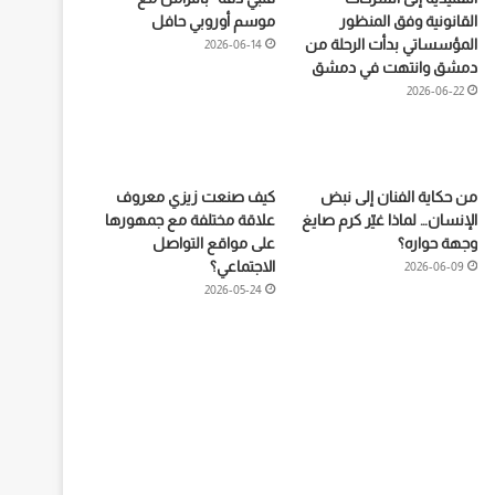
القانونية وفق المنظور
موسم أوروبي حافل
المؤسساتي بدأت الرحلة من
2026-06-14
دمشق وانتهت في دمشق
2026-06-22
من حكاية الفنان إلى نبض
كيف صنعت زيزي معروف
الإنسان… لماذا غيّر كرم صايغ
علاقة مختلفة مع جمهورها
وجهة حواره؟
على مواقع التواصل
الاجتماعي؟
2026-06-09
2026-05-24