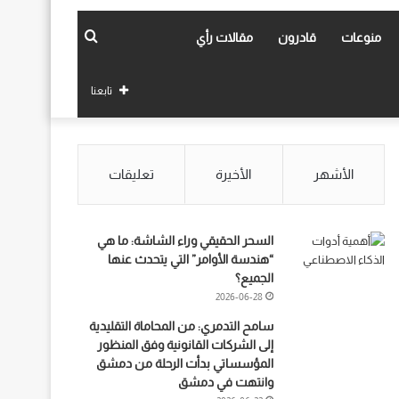
بحث
منوعات
قادرون
مقالات رأي
عن
تابعنا
الأشهر
الأخيرة
تعليقات
السحر الحقيقي وراء الشاشة: ما هي
“هندسة الأوامر” التي يتحدث عنها
الجميع؟
2026-06-28
سامح التدمري: من المحاماة التقليدية
إلى الشركات القانونية وفق المنظور
المؤسساتي بدأت الرحلة من دمشق
وانتهت في دمشق