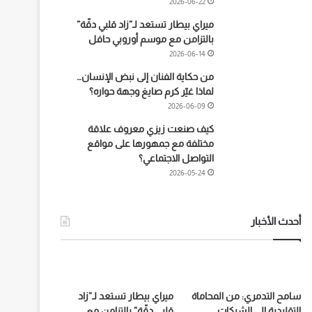
2026-06-22
ميراي بيطار تستعد لـ”زاد قلبي دقّة”
بالتزامن مع موسم أوروبي حافل
2026-06-14
من حكاية الفنان إلى نبض الإنسان…
لماذا غيّر كرم صايغ وجهة حواره؟
2026-06-09
كيف صنعت زيزي معروف علاقة
مختلفة مع جمهورها على مواقع
التواصل الاجتماعي؟
2026-05-24
أحدث الأخبار
سامح التدمري: من المحاماة
ميراي بيطار تستعد لـ”زاد
التقليدية إلى الشركات
قلبي دقّة” بالتزامن مع