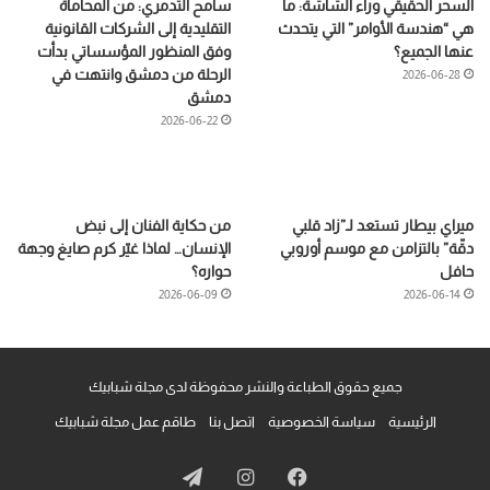
السحر الحقيقي وراء الشاشة: ما
سامح التدمري: من المحاماة
هي “هندسة الأوامر” التي يتحدث
التقليدية إلى الشركات القانونية
عنها الجميع؟
وفق المنظور المؤسساتي بدأت
الرحلة من دمشق وانتهت في
2026-06-28
دمشق
2026-06-22
ميراي بيطار تستعد لـ”زاد قلبي
من حكاية الفنان إلى نبض
دقّة” بالتزامن مع موسم أوروبي
الإنسان… لماذا غيّر كرم صايغ وجهة
حافل
حواره؟
2026-06-09
2026-06-14
جميع حقوق الطباعة والنشر محفوظة لدى مجلة شبابيك
الرئيسية
سياسة الخصوصية
اتصل بنا
طاقم عمل مجلة شبابيك
فيسبوك
انستقرام
تيلقرام