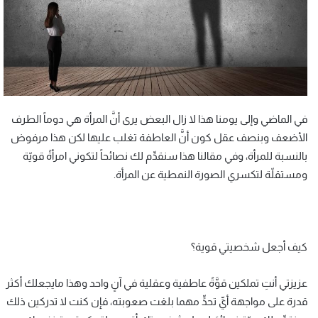
في الماضي وإلى يومنا هذا لا زال البعض يرى أنَّ المرأة هي دوماً الطرف
الأضعف وبنصف عقل كون أنَّ العاطفة تغلب عليها لكن هذا مرفوض
بالنسبة للمرأة، وفي مقالنا هذا سنقدِّم لك نصائحاً لتكوني امرأةً قويّة
ومستقلّة لتكسري الصورة النمطية عن المرأة.
كيف أجعل شخصيتي قوية؟
عزيزتي أنتِ تملكين قوَّةً عاطفية وعقلية في آنٍ واحد وهذا مايجعلك أكثر
قدرة على مواجهة أيِّ تحدٍّ مهما بلغت صعوبته، فإن كنت لا تدركين ذلك