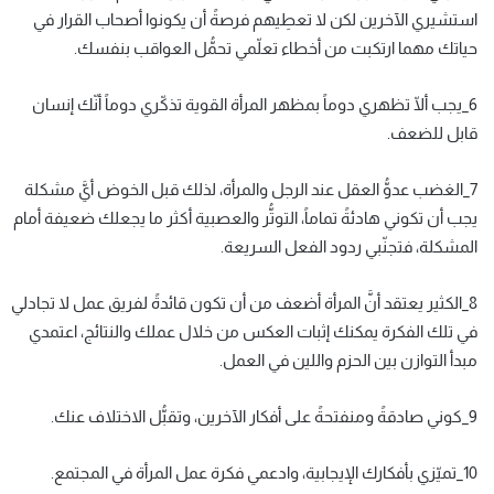
استشيري الآخرين لكن لا تعطِيهم فرصةً أن يكونوا أصحاب القرار في
حياتك مهما ارتكبت من أخطاء تعلّمي تحمُّل العواقب بنفسك.
6_يجب ألّا تظهري دوماً بمظهر المرأة القوية تذكّري دوماً أنّك إنسان
قابل للضعف.
7_الغضب عدوُّ العقل عند الرجل والمرأة، لذلك قبل الخوض أيَّ مشكلة
يجب أن تكوني هادئةً تماماً، التوتُّر والعصبية أكثر ما يجعلك ضعيفة أمام
المشكلة، فتجنّبي ردود الفعل السريعة.
8_الكثير يعتقد أنَّ المرأة أضعف من أن تكون قائدةً لفريق عمل لا تجادلي
في تلك الفكرة يمكنك إثبات العكس من خلال عملك والنتائج، اعتمدي
مبدأ التوازن بين الحزم واللين في العمل.
9_كوني صادقةً ومنفتحةً على أفكار الآخرين، وتقبُّل الاختلاف عنك.
10_تميّزي بأفكارك الإيجابية، وادعمي فكرة عمل المرأة في المجتمع.