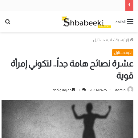
بح
القائمة
عن
الرئيسية
/
لايف ستايل
لايف ستايل
عشرة نصائح هامة جداً.. لتكوني إمرأة
قوية
admin
2023-09-25
0
دقيقة واحدة