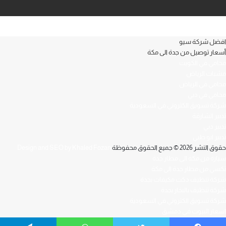
افضل شركة سيو
أسعار توصيل من جدة الى مكة
محامي في الكويت
مشبات الرياض
محامي في الرياض
محامي في دبي
شركة تسويق الكتروني في السعودية
تدبير الشارقة
تدبير دبي
تدبير ابو ظبي
حقوق النشر 2026 © جميع الحقوق محفوظة
Design and SEO by Khaled Fozan
سيارة من مكة الى مطار جدة
تكسي من مطار جدة الى مكة
شركة تنظيف دكت مكيفات بجدة
شركة تنظيف بالبخار بجدة
شركة تسويق الكتروني في السعودية
اسعار البيوت في دمشق
افضل محامي في العراق