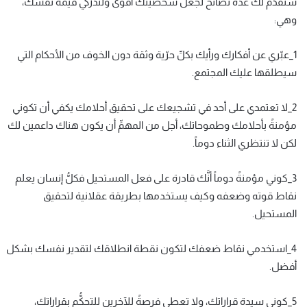
سنقدِّم لك عدّة نصائحَ لجعل شخصيتك أقوى ولتدركي قيمة نفسك،
وهي:
1_عبّري عن أفكارك ورأيك بكلِّ حرّية وثقة دون الخوف من الأحكام التي
سيطلقها عليك المجتمع.
2_لا تعتمدي على أحد في تشجيعك على تحقيق أحلامك يكفي أن تكوني
مؤمنةً بأحلامك وطموحاتك، أجل من المهمِّ أن يكون هناك داعمين لك
لكن لا تنتظري الثناء دوماً.
3_كوني مؤمنةً دوماً أنَّك قادرة على فعل المستحيل فكلُّ إنسان يعلم
نقاط قوته وضعفه وكيف يستخدمها بطريقة عقلانية لتحقيق
المستحيل.
4_استخدمي نقاط ضعفك لتكون نقطة انطلاقك لتقدير نفسك بشكل
أفضل.
5_كوني سيدة قراراتك، ولا تعطي فرصةً للآخرين للتحكُّم بقراراتك،