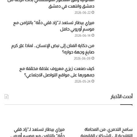
دمشق وانتهت في دمشق
2026-06-22
ميراي بيطار تستعد لـ”زاد قلبي دقّة” بالتزامن مع
موسم أوروبي حافل
2026-06-14
من حكاية الفنان إلى نبض الإنسان… لماذا غيّر كرم
صايغ وجهة حواره؟
2026-06-09
كيف صنعت زيزي معروف علاقة مختلفة مع
جمهورها على مواقع التواصل الاجتماعي؟
2026-05-24
أحدث الأخبار
سامح التدمري: من المحاماة
ميراي بيطار تستعد لـ”زاد قلبي
التقليدية إلى الشركات القانونية
دقّة” بالتزامن مع موسم أوروبي