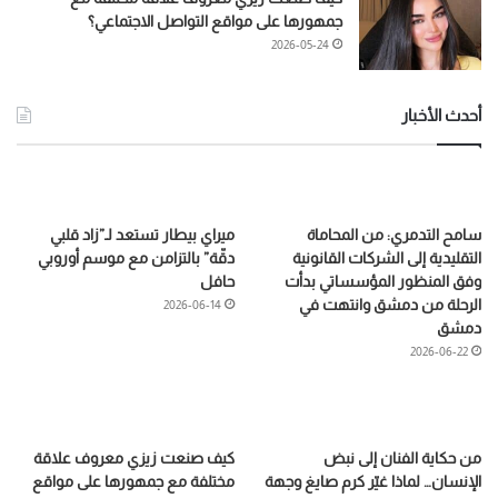
جمهورها على مواقع التواصل الاجتماعي؟
2026-05-24
أحدث الأخبار
سامح التدمري: من المحاماة
ميراي بيطار تستعد لـ”زاد قلبي
التقليدية إلى الشركات القانونية
دقّة” بالتزامن مع موسم أوروبي
وفق المنظور المؤسساتي بدأت
حافل
الرحلة من دمشق وانتهت في
2026-06-14
دمشق
2026-06-22
من حكاية الفنان إلى نبض
كيف صنعت زيزي معروف علاقة
الإنسان… لماذا غيّر كرم صايغ وجهة
مختلفة مع جمهورها على مواقع