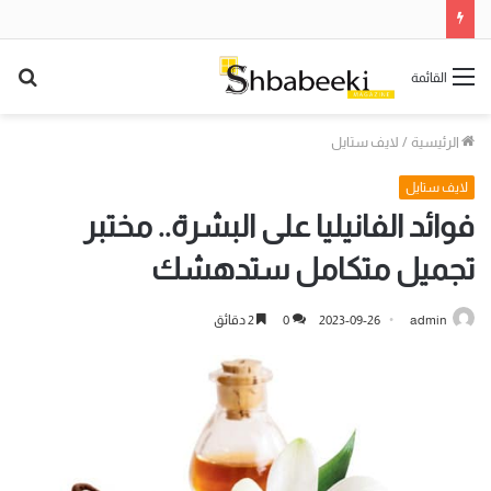
بح
القائمة
عن
الرئيسية
/
لايف ستايل
لايف ستايل
فوائد الفانيليا على البشرة.. مختبر
تجميل متكامل ستدهشك
admin
2023-09-26
0
2 دقائق