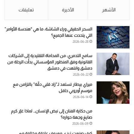
الأشهر
الأخيرة
تعليقات
السحر الحقيقي وراء الشاشة: ما هي “هندسة الأوامر”
التي يتحدث عنها الجميع؟
2026-06-28
سامح التدمري: من المحاماة التقليدية إلى الشركات
القانونية وفق المنظور المؤسساتي بدأت الرحلة من
دمشق وانتهت في دمشق
2026-06-22
ميراي بيطار تستعد لـ”زاد قلبي دقّة” بالتزامن مع
موسم أوروبي حافل
2026-06-14
من حكاية الفنان إلى نبض الإنسان… لماذا غيّر كرم
صايغ وجهة حواره؟
2026-06-09
كيف صنعت زيزي معروف علاقة مختلفة مع