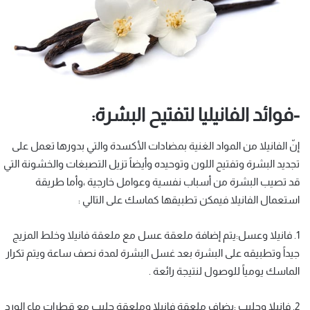
-فوائد الفانيليا لتفتيح البشرة:
إنّ الفانيلا من المواد الغنية بمضادات الأكسدة والتي بدورها تعمل على
تجديد البشرة وتفتيح اللون وتوحيده وأيضاً تزيل التصبغات والخشونة التي
قد تصيب البشرة من أسباب نفسية وعوامل خارجية ،وأما طريقة
استعمال الفانيلا فيمكن تطبيقها كماسك على التالي :
1. فانيلا وعسل:يتم إضافة ملعقة عسل مع ملعقة فانيلا وخلط المزيج
جيداً وتطبيقه على البشرة بعد غسل البشرة لمدة نصف ساعة ويتم تكرار
الماسك يومياً للوصول لنتيجة رائعة .
2. فانيلا وحليب :يضاف ملعقة فانيلا وملعقة حليب مع قطرات ماء الورد