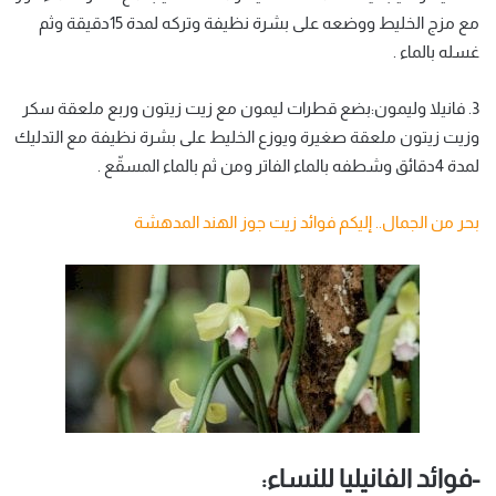
مع مزج الخليط ووضعه على بشرة نظيفة وتركه لمدة 15دقيقة وثم
غسله بالماء .
3. فانيلا وليمون:بضع قطرات ليمون مع زيت زيتون وربع ملعقة سكر
وزيت زيتون ملعقة صغيرة ويوزع الخليط على بشرة نظيفة مع التدليك
لمدة 4دقائق وشطفه بالماء الفاتر ومن ثم بالماء المسقّع .
بحر من الجمال.. إليكم فوائد زيت جوز الهند المدهشة
-فوائد الفانيليا للنساء: