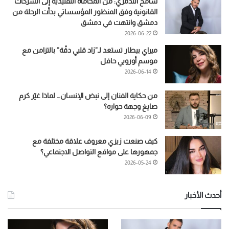
سامح التدمري: من المحاماة التقليدية إلى الشركات
القانونية وفق المنظور المؤسساتي بدأت الرحلة من
دمشق وانتهت في دمشق
2026-06-22
ميراي بيطار تستعد لـ”زاد قلبي دقّة” بالتزامن مع
موسم أوروبي حافل
2026-06-14
من حكاية الفنان إلى نبض الإنسان… لماذا غيّر كرم
صايغ وجهة حواره؟
2026-06-09
كيف صنعت زيزي معروف علاقة مختلفة مع
جمهورها على مواقع التواصل الاجتماعي؟
2026-05-24
أحدث الأخبار