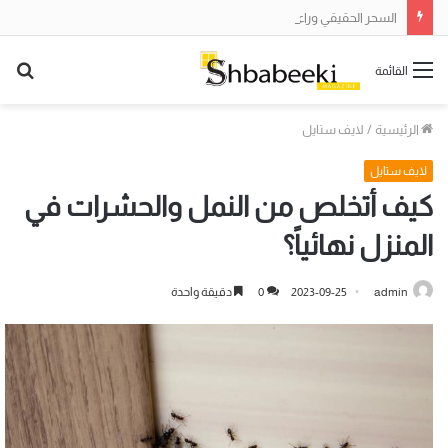
السحر الحقيقي وراء الشاشة: ما هي “هندسة الأوامر” التي يتحدث عنها الجميع؟
بح
القائمة
عن
الرئيسية
/
لايف ستايل
لايف ستايل
كيف أتخلص من النمل والحشرات في
المنزل نهائياً؟
admin
2023-09-25
0
دقيقة واحدة