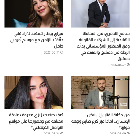
سامح التدمري: من المحاماة
ميراي بيطار تستعد لـ”زاد قلبي
التقليدية إلى الشركات القانونية
دقّة” بالتزامن مع موسم أوروبي
وفق المنظور المؤسساتي بدأت
حافل
الرحلة من دمشق وانتهت في
2026-06-14
دمشق
2026-06-22
من حكاية الفنان إلى نبض
كيف صنعت زيزي معروف علاقة
الإنسان… لماذا غيّر كرم صايغ وجهة
مختلفة مع جمهورها على مواقع
حواره؟
التواصل الاجتماعي؟
2026-05-24
2026-06-09