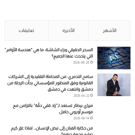
الأشهر
الأخيرة
تعليقات
السحر الحقيقي وراء الشاشة: ما هي “هندسة الأوامر”
التي يتحدث عنها الجميع؟
2026-06-28
سامح التدمري: من المحاماة التقليدية إلى الشركات
القانونية وفق المنظور المؤسساتي بدأت الرحلة من
دمشق وانتهت في دمشق
2026-06-22
ميراي بيطار تستعد لـ”زاد قلبي دقّة” بالتزامن مع
موسم أوروبي حافل
2026-06-14
من حكاية الفنان إلى نبض الإنسان… لماذا غيّر كرم
صايغ وجهة حواره؟