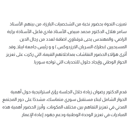
تميزت الندوة بحضور نخبة من الشخصيات البارزة، من بينهم: الأستاذ
سامر هلال، الدكتور محمد مبيض، الأستاذ فادي فاعل، الأستاذة براءة
الراضي، والمهندس يحيى قرقناوي, اضافة لعدد من رجال الدين
المسيحيين (بطرك السريان الارزدوكس ) و و رئيس جامعة ايبلا, وقد
أثرى هؤلاء الحضور النقاشات بمداخلاتهم القيمة، التي ركزت على تعزيز
الحوار الوطني وإيجاد حلول للتحديات التي تواجه سوريا.
قدم الدكتور رضوان زيادة خلال الجلسة رؤى استراتيجية حول أهمية
الحوار الشامل لبناء مستقبل سوري متماسك، مشددًا على دور المجتمع
المدني في تعزيز التفاهم بين مختلف المكونات. وأبرز الحضور أهمية هذه
المبادرات في تعزيز الوحدة الوطنية ودعم جهود إعادة الإعمار.