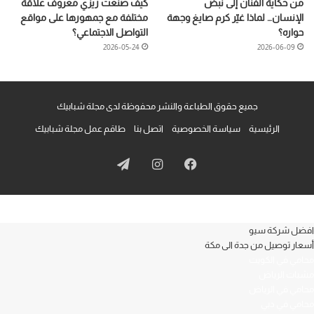
من حكاية الفنان إلى نبض
كيف صنعت زيزي معروف علاقة
الإنسان… لماذا غيّر كرم صايغ وجهة
مختلفة مع جمهورها على مواقع
حواره؟
التواصل الاجتماعي؟
2026-05-24
2026-06-09
جميع حقوق الطباعة والنشر محفوظة لدى مجلة شبابيك
الرئيسية
سياسة الخصوصية
اتصل بنا
طاقم عمل مجلة شبابيك
فيسبوك
انستقرام
تيلقرام
افضل شركة سيو
أسعار توصيل من جدة الى مكة
محامي في الكويت
مشبات الرياض
محامي في الرياض
محامي في دبي