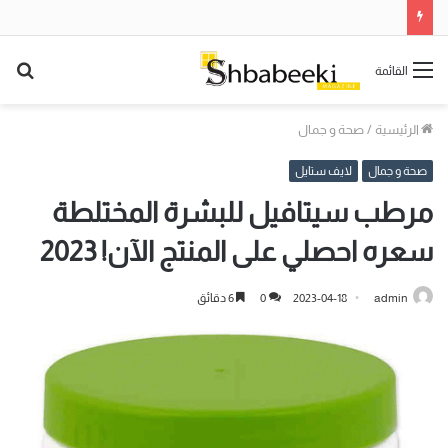
بح
القائمة
عن
الرئيسية
/
صحة و جمال
صحة و جمال
لايف ستايل
مرطب سيتافيل للبشرة المختلطة
سعره احصلي على المنتج الآن! 2023
admin
2023-04-18
0
6 دقائق