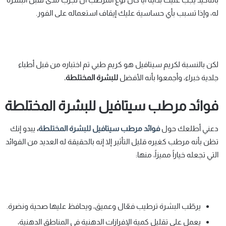
له، وإذا تسبب بأي حساسية عليك إيقاف استعماله على الفور.
لكن بالنسبة لكريم سيتافيل هو كريم طبي تم اختباره من قبل أطباء
جلدية خبراء، وأجمعوا بأنه الأفضل
للبشرة المختلطة.
فوائد مرطب سيتافيل للبشرة المختلطة
دعني أطلعك حول
فوائد مرطب سيتافيل للبشرة المختلطة
،
يبدو إنك
تظن بأنه مرطب كغيره قليل التأثير إلا إنه بالحقيقة له العديد من الفوائد
التي تجعله خياراً مميزاً، منها:
يرطّب البشرة ترطيب فعّال وعميق، ويحافظ عليها صحية ونضرة.
يعمل على تقليل كمية الإفرازات الدهنية في المناطق الدهنية،