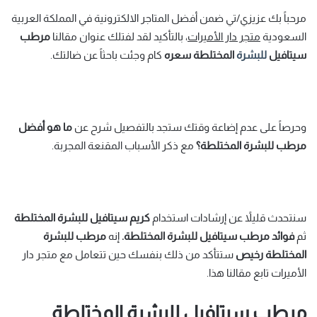
مرحباً بك عزيزي/تي ضمن أفضل المتاجر الالكترونية في المملكة العربية
السعودية
متجر دار الأميرات
، بالتأكيد لقد لفتلك عنوان مقالنا
مرطب
سيتافيل
للبشرة
المختلطة سعره
كام وجئت باحثاً عن ضالتك.
وحرصاً على عدم إضاعة وقتك ستجد بالتفصيل شرح عن
ما هو أفضل
مرطب للبشرة المختلطة؟
مع ذكر الأسباب المقنعة المجربة.
سنتحدث قليلاً عن إرشادات استخدام
كريم سيتافيل للبشرة المختلطة
ثم
فوائد مرطب سيتافيل للبشرة المختلطة.
إنه
مرطب للبشرة
المختلطة رخيص
ستتأكد من ذلك بنفسك حين تتعامل مع متجر دار
الأميرات تابع مقالنا هذا.
مرطب سيتافيل للبشرة المختلطة