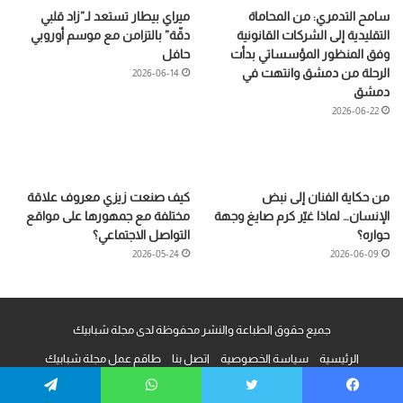
سامح التدمري: من المحاماة
ميراي بيطار تستعد لـ”زاد قلبي
التقليدية إلى الشركات القانونية
دقّة” بالتزامن مع موسم أوروبي
وفق المنظور المؤسساتي بدأت
حافل
الرحلة من دمشق وانتهت في
2026-06-14
دمشق
2026-06-22
من حكاية الفنان إلى نبض
كيف صنعت زيزي معروف علاقة
الإنسان… لماذا غيّر كرم صايغ وجهة
مختلفة مع جمهورها على مواقع
حواره؟
التواصل الاجتماعي؟
2026-05-24
2026-06-09
جميع حقوق الطباعة والنشر محفوظة لدى مجلة شبابيك
الرئيسية
سياسة الخصوصية
اتصل بنا
طاقم عمل مجلة شبابيك
يسبوك
تويتر
واتساب
تيلقرام