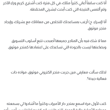
أنا كنت سابقاً أعاني كثيراً مثلك، في كل فترة كنت أشتري كريم وراء الآخر
ولم ألتمس النتيجة التي كنت أبحث لبشرتي المختلطة.
أنا (إسراء. ح) أرغب بمساعدتك للتخلص من معاناتك مع بشرتك، وإيجاد
متجر موثوق.
مما لا شك فيه بأن المتاجر جميعها أصبحت تتبع أسلوب التسويق
وبضاعتها ليست بالجودة التي تساعدك على اعتمادها كمتجر موثوق.
لذلك سألت معارفي مين جربت متجر الكتروني موثوق، مواده ذات
فعالية جيدة؟.
كنت لأول مرة اسمع بمتجر دار الأميرات وكثيراً ما أشادوا لي بسمعته
ومواده الأصلية عالية الجودة، للتو ظننت إنه كغيره لذا قلت سأجرب أحد