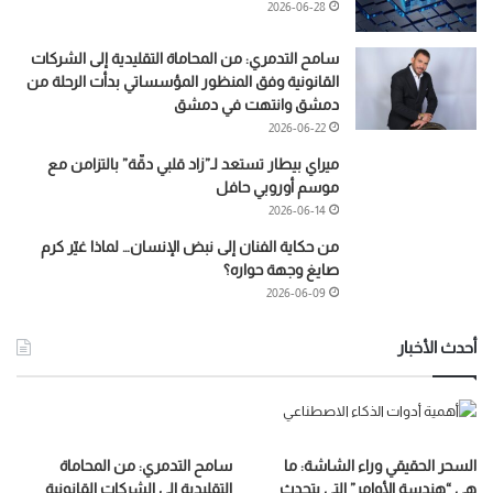
2026-06-28
سامح التدمري: من المحاماة التقليدية إلى الشركات
القانونية وفق المنظور المؤسساتي بدأت الرحلة من
دمشق وانتهت في دمشق
2026-06-22
ميراي بيطار تستعد لـ”زاد قلبي دقّة” بالتزامن مع
موسم أوروبي حافل
2026-06-14
من حكاية الفنان إلى نبض الإنسان… لماذا غيّر كرم
صايغ وجهة حواره؟
2026-06-09
أحدث الأخبار
السحر الحقيقي وراء الشاشة: ما
سامح التدمري: من المحاماة
هي “هندسة الأوامر” التي يتحدث
التقليدية إلى الشركات القانونية