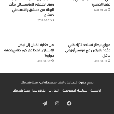
عنها الجميع؟
وفق المنظور المؤسساتي بدأت
الرحلة من دمشق وانتهت في
2026-06-28
دمشق
2026-06-22
ميراي بيطار تستعد لـ”زاد قلبي
من حكاية الفنان إلى نبض
دقّة” بالتزامن مع موسم أوروبي
الإنسان… لماذا غيّر كرم صايغ وجهة
حافل
حواره؟
2026-06-09
2026-06-14
جميع حقوق الطباعة والنشر محفوظة لدى مجلة شبابيك
الرئيسية
سياسة الخصوصية
اتصل بنا
طاقم عمل مجلة شبابيك
فيسبوك
انستقرام
تيلقرام