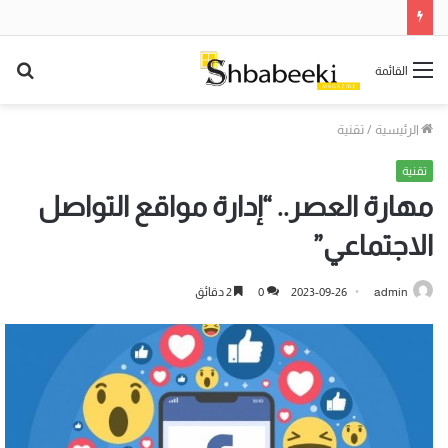
بح
القائمة
عن
الرئيسية
/
تقنية
تقنية
مهارة العصر.. “إدارة مواقع التواصل
الاجتماعي”
admin
2023-09-26
0
2 دقائق