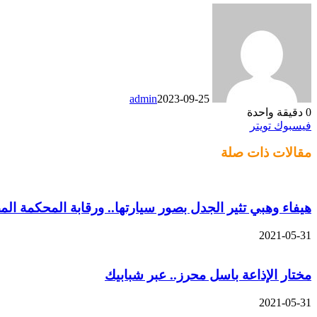
admin
2023-09-25
0
دقيقة واحدة
طباعة
تيلقرام
لينكدإن
واتساب
ماسنجر
ماسنجر
مشاركة
بينتيريست
فيسبوك
تويتر
عبر
مقالات ذات صلة
البريد
هيفاء وهبي تثير الجدل بصور سيارتها.. ورقابة المحكمة الم
2021-05-31
مختار الإذاعة باسل محرز.. عبر شبابيك
2021-05-31