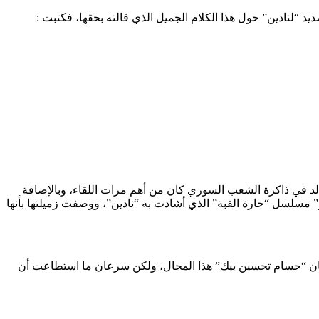
 “لنادين” حول هذا الكلام الجميل الذي قالته بحقها، فكتبت :
لخالد في ذاكرة الشعب السوري كان من أهم مرات اللقاء، وبالإضافة
لعبت بطولته أيضاً “سلافة”، ومؤخراً في رمضان 2021 كان للنجمة “سلافة معمار” مسلسل “حارة القبة” الذي أشادت به “نادين”، ووصفت زميلتها بأنها
خلها والدها الفنان “حسام تحسين بيك” هذا المجال، ولكن سرعان ما استطاعت أن