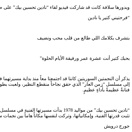
وبدورها سلافة كانت قد شاركت فيديو لقاء “نادين تحسين بيك” على صفح
“فرحتيني كتير يا نادين
بتشرف بكلامك اللي طالع من قلب محب ونضيف
بحبك كتير أنت عشرة عمر ورفيقة الأيام الحلوة”
يذكر أن النجمتين السوريتين كانتا قد اجتمعتا معاً منذ بداية مسيرته
فنانةٌ عظيمةٌ بأداءٍ عظيمٍ.
“نادين تحسين بيك” من مواليد 1978 بدأت
تثبت قدرتها الفنية، وإمكانياتها، وتركت لنفسها مكاناً هاماً بين نجمات 
جورج درويش