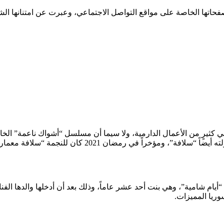
اتها الخاصة على مواقع التواصل الاجتماعي، وعبرت عن امتنانها الشديد
ما في كثيرٍ من الأعمال الدارمية، ولا سيما أن مسلسل “أشواك ناعمة” ا
إلى مسلسل “زمن العار” الذي حقق نجاحاً منقطع النظير، و
 مسيرتها الفنية في مسلسل “أيام شامية”، وهي بنت أحد عشر عاماً، وذلك بعد أن أد
سوريا المميزات.