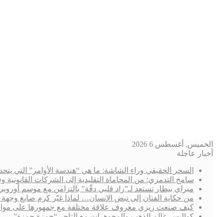
الخميس, أغسطس 6 2026
أخبار عاجلة
السحر الحقيقي وراء الشاشة: ما هي “هندسة الأوامر” التي يتحد
سامح التدمري: من المحاماة التقليدية إلى الشركات القانوني
ميراي بيطار تستعد لـ”زاد قلبي دقّة” بالتزامن مع موسم أوروب
من حكاية الفنان إلى نبض الإنسان… لماذا غيّر كرم صايغ وجهة 
كيف صنعت زيزي معروف علاقة مختلفة مع جمهورها على مواقع
كواليس عالم الذهب والمجوهرات مع التاجر “حمزة حمزة”