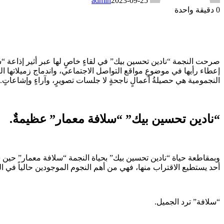
admin
2023-09-25
0
دقيقة واحدة
صرحت النجمة “نادين تحسين بيك” في لقاءٍ خاصٍ لها عبر أثير إذاعة “
إعطاء رأيها في موضوعِ مواقع التواصل الاجتماعي، واندماج زميلاتها الك
النجمومية هي حصيلةُ أعمالٍ ناجحةٍ لا جلسات تصويرٍ، وآراءٍ وإشاعاتٍ.
“نادين تحسين بيك” “سلافة معمار” عظيمةٌ.
وبمقاطعة حياة “نادين تحسين بيك” بحياة النجمة “سلافة معمار” حين سأل
أحد يستطيع الاقتراب منها، فهي من أهم النجوم الموجودين حالياً في ا
“سلافة” ترد الجميل.