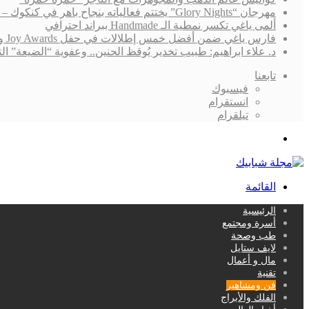
مهرجان “Glory Nights” يختتم فعالياته بنجاح باهر في كنكوك – المكسيك
ألمى ياغي تكسر نمطية الـ Handmade ببراند احترافي
فارس ياغي ضمن أفضل خمس إطلالات في حفل Joy Awards ونجاح “القدر” لايزال يُلاحقه!
د. علاء ابراهيم: طبيب تخدير يُوقظ الحنين.. وعفوية “الضيعة”
تابعنا
فيسبوك
انستقرام
تيلقرام
بحث
عن
القائمة
الرئيسية
أسرة ومجتمع
طب وصحة
لايف ستايل
مال و أعمال
تقنية
فن ومشاهير
الفلك والأبراج