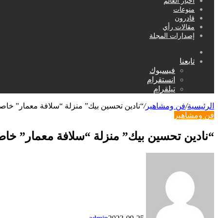
أخبار العالم
منوعات
قادرون
مقالات رأي
إصدارات المجلة
بحث
عن
تابعنا
فيسبوك
انستقرام
تيلقرام
الرئيسية
/
فن ومشاهير
/
“نادين تحسين بيك” منزلة “سلافة معمار” خاصةٌ
فن ومشاهير
“نادين تحسين بيك” منزلة “سلافة معمار” خاصةٌ