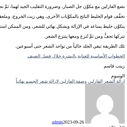
نضع الفازلين مع مكوِّن جل الصبار، وضرورة التقليب الجيد لهما، ثمَّ ن
نخفِّف قوام الخليط الناتج بالمكوِّنات الأخرى، وهي زيت الخروع، وملعق
يتكوَّن خليط يساعد في الإزالة وبشكل نهائي للشعر، ومن الممكن استع
نتركها تجفُّ ومن ثمَّ تُنزع ومعها ينتزع الشعر.
تلك الطريقة تبقي الجلد خالياً من تواجد الشعر حتى أسبوعين.
الخطوات الأساسية للعناية بالبشرة خلال فصل الصيف
زينب قاسم
الوسوم
إزالة الشعر
الفازلين
وصفة الفازلين لإزالة شعر الجسم نهائياً
admin
2023-09-26