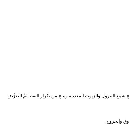
يج شمع البترول والزيوت المعدنية وينتج من تكرار النفط ثمَّ التعرُّض