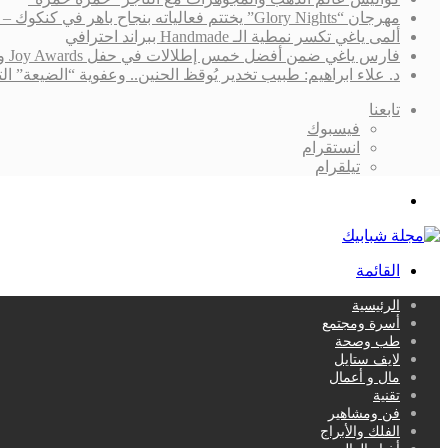
مهرجان “Glory Nights” يختتم فعالياته بنجاح باهر في كنكوك – المكسيك
ألمى ياغي تكسر نمطية الـ Handmade ببراند احترافي
فارس ياغي ضمن أفضل خمس إطلالات في حفل Joy Awards ونجاح “القدر” لايزال يُلاحقه!
د. علاء ابراهيم: طبيب تخدير يُوقظ الحنين.. وعفوية “الضيعة”
تابعنا
فيسبوك
انستقرام
تيلقرام
بحث
عن
القائمة
الرئيسية
أسرة ومجتمع
طب وصحة
لايف ستايل
مال و أعمال
تقنية
فن ومشاهير
الفلك والأبراج