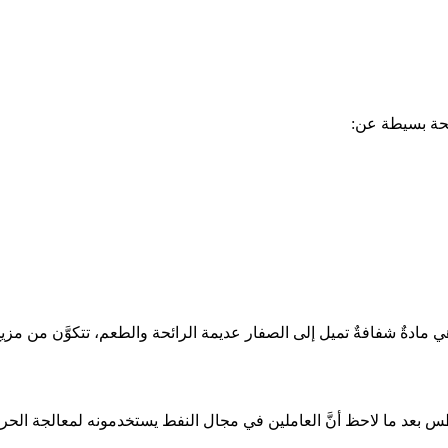
محة بسيطة عن:
ٍ، وهي مادةٌ شفافةٌ تميل إلى الصفار عديمة الرائحة والطعم، تتكوَّن من مز