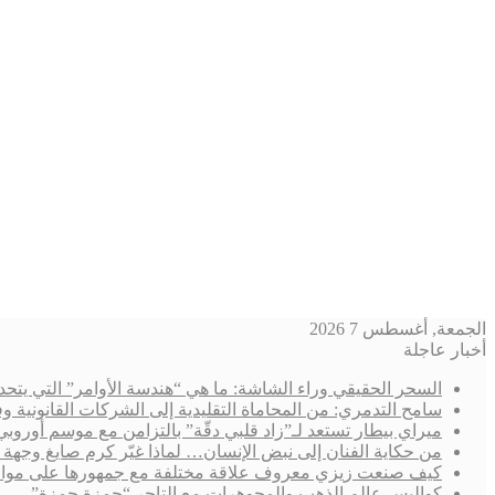
الجمعة, أغسطس 7 2026
أخبار عاجلة
السحر الحقيقي وراء الشاشة: ما هي “هندسة الأوامر” التي يتحد
سامح التدمري: من المحاماة التقليدية إلى الشركات القانوني
ميراي بيطار تستعد لـ”زاد قلبي دقّة” بالتزامن مع موسم أوروب
من حكاية الفنان إلى نبض الإنسان… لماذا غيّر كرم صايغ وجهة 
كيف صنعت زيزي معروف علاقة مختلفة مع جمهورها على مواقع
كواليس عالم الذهب والمجوهرات مع التاجر “حمزة حمزة”