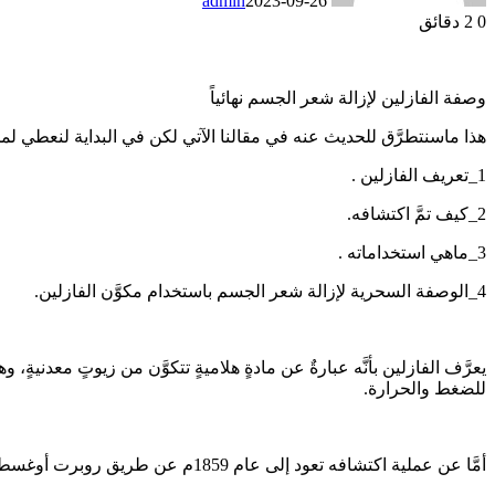
admin
2023-09-26
0
2 دقائق
وصفة الفازلين لإزالة شعر الجسم نهائياً
هذا ماسنتطرَّق للحديث عنه في مقالنا الآتي لكن في البداية لنعطي ل
1_تعريف الفازلين .
2_كيف تمَّ اكتشافه.
3_ماهي استخداماته .
4_الوصفة السحرية لإزالة شعر الجسم باستخدام مكوَّن الفازلين.
يعرَّف الفازلين بأنَّه عبارةٌ عن مادةٍ هلاميةٍ تتكوَّن من زيوتٍ معدنية
للضغط والحرارة.
أمَّا عن عملية اكتشافه تعود إلى عام 1859م عن طريق روبرت أوغسطس بعد ما لاحظ أنَّ العاملين في مجال النفط يستخدمونه لمعالجة الحروق والجروح.