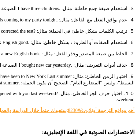
３. استخدام صيغة جمع خاطئة: مثال: .I have three childrens الصياغة الصحيحة: .I have three children
４. عدم توافق الفعل مع الفاعل: مثال: .People is coming to my party tonight الصياغة الصحيحة: .People are coming to my party tonight
５. ترتيب الكلمات بشكل خاطئ في الجملة: مثال: ?Is corrected the test الصياغة الصحيحة: ?Is the test corrected
６. استخدام الصفات أو الظروف بشكل خاطئ: مثال: .I want to speak English good الصياغة الصحيحة: .I want to speak English well
７. الخلط بين صيغة المصدر وجذر الفعل: مثال: .I must to buy a new English book الصياغة الصحيحة: .I must buy a new English book
８. حذف أدوات التعريف: مثال: .I bought new car yesterday الصياغة الصحيحة: .I bought a new car yesterday
البسيط”، وليس “المضارع التام”. الصحيح أن تكون الجملة: .I was in New York last summer
weekend.
أهم مواقع الترجمة أونلاين&#8230;ستفيدك حتماً خلال الدراسة والعمل
الاختصارات الصوتية في اللغة الإنجليزية: