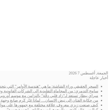
الجمعة, أغسطس 7 2026
أخبار عاجلة
السحر الحقيقي وراء الشاشة: ما هي “هندسة الأوامر” التي يتحد
سامح التدمري: من المحاماة التقليدية إلى الشركات القانوني
ميراي بيطار تستعد لـ”زاد قلبي دقّة” بالتزامن مع موسم أوروب
من حكاية الفنان إلى نبض الإنسان… لماذا غيّر كرم صايغ وجهة 
كيف صنعت زيزي معروف علاقة مختلفة مع جمهورها على مواقع
كواليس عالم الذهب والمجوهرات مع التاجر “حمزة حمزة”