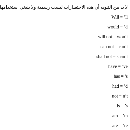
لا بد من التنويه أن هذه الاختصارات ليست رسمية ولا ينبغي استخدا
Will = ’ll
would = ’d
will not = won’t
can not = can’t
shall not = shan’t
have = ’ve
has = ’s
had = ’d
not = n’t
Is = ’s
am = ’m
are = ’re