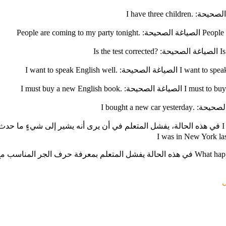
９. اختيار الزمن الخاطئ: مثال: I have been to New York Last summer في هذه الحالة، يفشل المتعلم ف