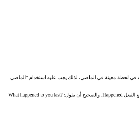
ي أن يرى أنه يشير إلى شيءٍ ما حدث في لحظة معينة في الماضي، لذلك يجب عليه استخدام “الماضي
１０. اختيار حرف الجر الخاطئ: مثال: ?What happened with you last weekend في هذه الحالة يفشل المتعلم بمعرفة حرف الجر المناسب مع الفعل Happened. والصحيح أن يقول: ?What happened to you last