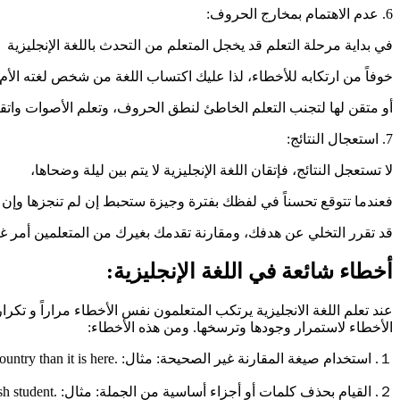
6. عدم الاهتمام بمخارج الحروف:
في بداية مرحلة التعلم قد يخجل المتعلم من التحدث باللغة الإنجليزية
خوفاً من ارتكابه للأخطاء، لذا عليك اكتساب اللغة من شخص لغته الأم ال
أو متقن لها لتجنب التعلم الخاطئ لنطق الحروف، وتعلم الأصوات وات
7. استعجال النتائج:
لا تستعجل النتائج، فإتقان اللغة الإنجليزية لا يتم بين ليلة وضحاها،
فعندما تتوقع تحسناً في لفظك بفترة وجيزة ستحبط إن لم تنجزها وإن
قد تقرر التخلي عن هدفك، ومقارنة تقدمك بغيرك من المتعلمين أمر 
أخطاء شائعة في اللغة الإنجليزية:
عند تعلم اللغة الانجليزية يرتكب المتعلمون نفس الأخطاء مراراً و تك
الأخطاء لاستمرار وجودها وترسخها. ومن هذه الأخطاء:
１. استخدام صيغة المقارنة غير الصحيحة: مثال: .It is more cold in my country than it is here الصياغة الصحيحة: .It is colder in my country than it is here
２. القيام بحذف كلمات أو أجزاء أساسية من الجملة: مثال: .I English student الصياغة الصحيحة: .I am an English student