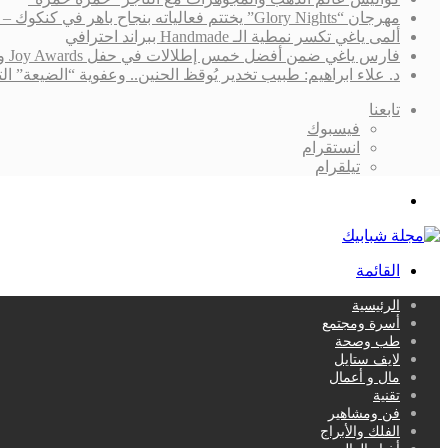
مهرجان “Glory Nights” يختتم فعالياته بنجاح باهر في كنكوك – المكسيك
ألمى ياغي تكسر نمطية الـ Handmade ببراند احترافي
فارس ياغي ضمن أفضل خمس إطلالات في حفل Joy Awards ونجاح “القدر” لايزال يُلاحقه!
د. علاء ابراهيم: طبيب تخدير يُوقظ الحنين.. وعفوية “الضيعة”
تابعنا
فيسبوك
انستقرام
تيلقرام
بحث
عن
القائمة
الرئيسية
أسرة ومجتمع
طب وصحة
لايف ستايل
مال و أعمال
تقنية
فن ومشاهير
الفلك والأبراج