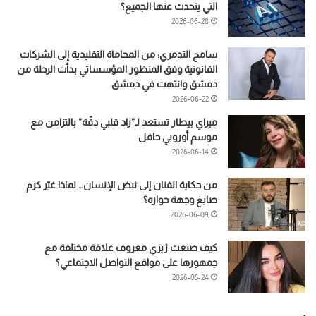
التي يتحدث عنها الجميع؟
2026-06-28
سامح التدمري: من المحاماة التقليدية إلى الشركات
القانونية وفق المنظور المؤسساتي بدأت الرحلة من
دمشق وانتهت في دمشق
2026-06-22
ميراي بيطار تستعد لـ”زاد قلبي دقّة” بالتزامن مع
موسم أوروبي حافل
2026-06-14
من حكاية الفنان إلى نبض الإنسان… لماذا غيّر كرم
صايغ وجهة حواره؟
2026-06-09
كيف صنعت زيزي معروف علاقة مختلفة مع
جمهورها على مواقع التواصل الاجتماعي؟
2026-05-24