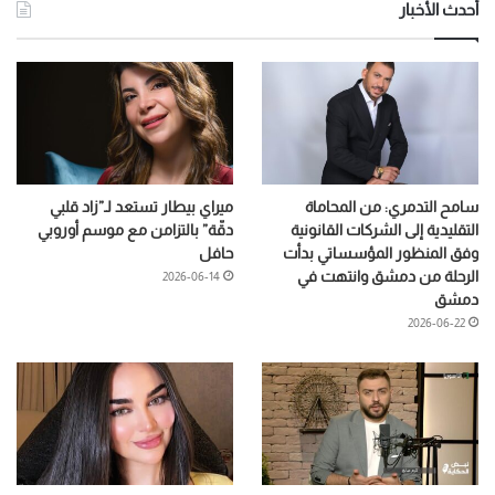
أحدث الأخبار
سامح التدمري: من المحاماة
ميراي بيطار تستعد لـ”زاد قلبي
التقليدية إلى الشركات القانونية
دقّة” بالتزامن مع موسم أوروبي
وفق المنظور المؤسساتي بدأت
حافل
الرحلة من دمشق وانتهت في
2026-06-14
دمشق
2026-06-22