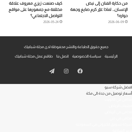
من حكاية الفنان إلى نبض
كيف صنعت زيزي معروف علاقة
الإنسان… لماذا غيّر كرم صايغ وجهة
مختلفة مع جمهورها على مواقع
حواره؟
التواصل الاجتماعي؟
2026-05-24
2026-06-09
جميع حقوق الطباعة والنشر محفوظة لدى مجلة شبابيك
الرئيسية
سياسة الخصوصية
اتصل بنا
طاقم عمل مجلة شبابيك
فيسبوك
انستقرام
تيلقرام
افضل شركة سيو
أسعار توصيل من جدة الى مكة
محامي في الكويت
مشبات الرياض
محامي في الرياض
محامي في دبي
شركة تسويق الكتروني في السعودية
تدبير الشارقة