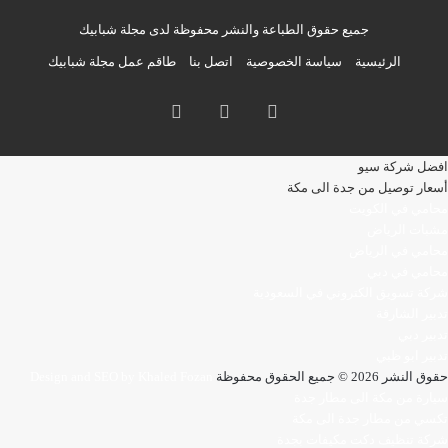
جميع حقوق الطباعة والنشر محفوظة لدى مجلة شبابيك
الرئيسية
سياسة الخصوصية
اتصل بنا
طاقم عمل مجلة شبابيك
فيسبوك
انستقرام
تيلقرام
افضل شركة سيو
أسعار توصيل من جدة الى مكة
محامي في الكويت
مشبات الرياض
محامي في الرياض
محامي في دبي
شركة تسويق الكتروني في السعودية
تدبير الشارقة
تدبير دبي
تدبير ابو ظبي
حقوق النشر 2026 © جميع الحقوق محفوظة
Design and SEO by Khaled Fozan
سيارة من مكة الى مطار جدة
تكسي من مطار جدة الى مكة
شركة تنظيف دكت مكيفات بجدة