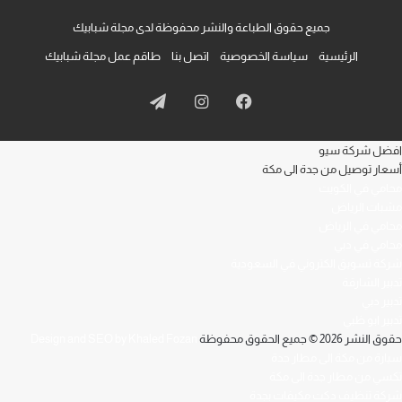
جميع حقوق الطباعة والنشر محفوظة لدى مجلة شبابيك
الرئيسية
سياسة الخصوصية
اتصل بنا
طاقم عمل مجلة شبابيك
فيسبوك
انستقرام
تيلقرام
افضل شركة سيو
أسعار توصيل من جدة الى مكة
محامي في الكويت
مشبات الرياض
محامي في الرياض
محامي في دبي
شركة تسويق الكتروني في السعودية
تدبير الشارقة
تدبير دبي
تدبير ابو ظبي
حقوق النشر 2026 © جميع الحقوق محفوظة
Design and SEO by Khaled Fozan
سيارة من مكة الى مطار جدة
تكسي من مطار جدة الى مكة
شركة تنظيف دكت مكيفات بجدة