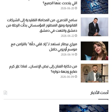
التي يتحدث عنها الجميع؟
2026-06-28
سامح التدمري: من المحاماة التقليدية إلى الشركات
القانونية وفق المنظور المؤسساتي بدأت الرحلة من
دمشق وانتهت في دمشق
2026-06-22
ميراي بيطار تستعد لـ”زاد قلبي دقّة” بالتزامن مع
موسم أوروبي حافل
2026-06-14
من حكاية الفنان إلى نبض الإنسان… لماذا غيّر كرم
صايغ وجهة حواره؟
2026-06-09
أحدث الأخبار