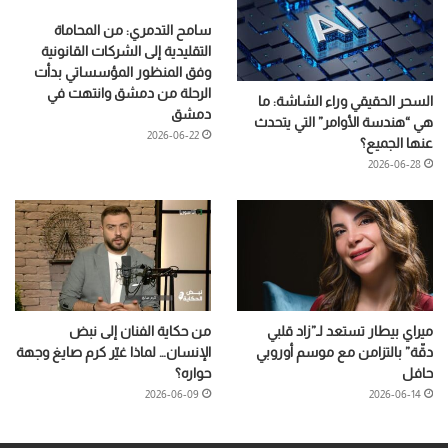
سامح التدمري: من المحاماة
التقليدية إلى الشركات القانونية
وفق المنظور المؤسساتي بدأت
الرحلة من دمشق وانتهت في
السحر الحقيقي وراء الشاشة: ما
دمشق
هي “هندسة الأوامر” التي يتحدث
2026-06-22
عنها الجميع؟
2026-06-28
ميراي بيطار تستعد لـ”زاد قلبي
من حكاية الفنان إلى نبض
دقّة” بالتزامن مع موسم أوروبي
الإنسان… لماذا غيّر كرم صايغ وجهة
حافل
حواره؟
2026-06-09
2026-06-14