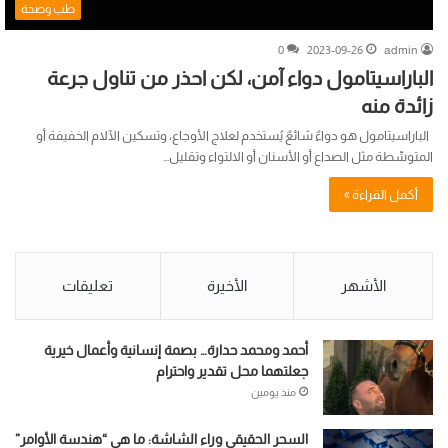
طب وصحة
0
2023-09-26
admin
الباراسيتامول دواء آمن، لكن احذر من تناول جرعة
زائدة منه
الباراسيتامول هو دواءٌ شائعٌ يُستخدم لعلاج الأوجاع، وتسكين الآلام الخفيفة أو
المتوسِّطة مثل الصداع أو الأسنان أو الالتواء وتقليل…
أكمل القراءة »
الأشهر
الأخيرة
تعليقات
أحمد ومحمد حدارة… بصمة إنسانية وأعمال خيرية
جعلتهما محل تقدير واحترام
منذ يومين
السحر الحقيقي وراء الشاشة: ما هي “هندسة الأوامر”