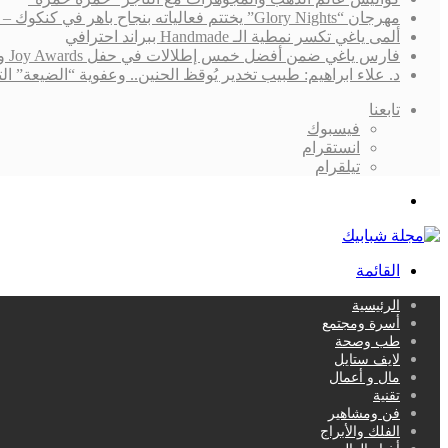
مهرجان “Glory Nights” يختتم فعالياته بنجاح باهر في كنكوك – المكسيك
ألمى ياغي تكسر نمطية الـ Handmade ببراند احترافي
فارس ياغي ضمن أفضل خمس إطلالات في حفل Joy Awards ونجاح “القدر” لايزال يُلاحقه!
د. علاء ابراهيم: طبيب تخدير يُوقظ الحنين.. وعفوية “الضيعة”
تابعنا
فيسبوك
انستقرام
تيلقرام
بحث
عن
القائمة
الرئيسية
أسرة ومجتمع
طب وصحة
لايف ستايل
مال و أعمال
تقنية
فن ومشاهير
الفلك والأبراج