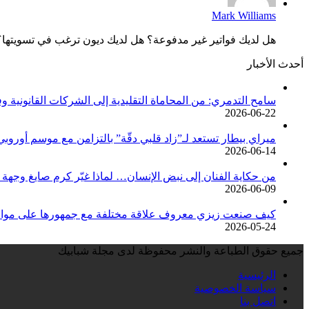
Mark Williams
هل لديك فواتير غير مدفوعة؟ هل لديك ديون ترغب في تسويتها؟ 
أحدث الأخبار
سامح التدمري: من المحاماة التقليدية إلى الشركات القانوني
2026-06-22
ميراي بيطار تستعد لـ”زاد قلبي دقّة” بالتزامن مع موسم أوروب
2026-06-14
من حكاية الفنان إلى نبض الإنسان… لماذا غيّر كرم صايغ وجهة 
2026-06-09
كيف صنعت زيزي معروف علاقة مختلفة مع جمهورها على مواقع
2026-05-24
جميع حقوق الطباعة والنشر محفوظة لدى مجلة شبابيك
الرئيسية
سياسة الخصوصية
اتصل بنا