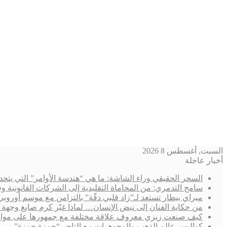
السبت, أغسطس 8 2026
أخبار عاجلة
السحر الحقيقي وراء الشاشة: ما هي “هندسة الأوامر” التي يتحد
سامح التدمري: من المحاماة التقليدية إلى الشركات القانوني
ميراي بيطار تستعد لـ”زاد قلبي دقّة” بالتزامن مع موسم أوروب
من حكاية الفنان إلى نبض الإنسان… لماذا غيّر كرم صايغ وجهة 
كيف صنعت زيزي معروف علاقة مختلفة مع جمهورها على مواقع
كواليس عالم الذهب والمجوهرات مع التاجر “حمزة حمزة”