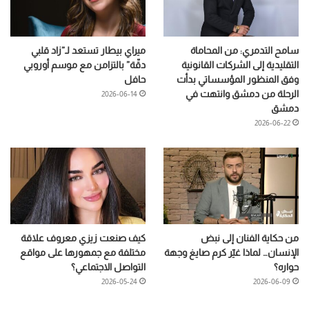
سامح التدمري: من المحاماة
ميراي بيطار تستعد لـ”زاد قلبي
التقليدية إلى الشركات القانونية
دقّة” بالتزامن مع موسم أوروبي
وفق المنظور المؤسساتي بدأت
حافل
الرحلة من دمشق وانتهت في
2026-06-14
دمشق
2026-06-22
من حكاية الفنان إلى نبض
كيف صنعت زيزي معروف علاقة
الإنسان… لماذا غيّر كرم صايغ وجهة
مختلفة مع جمهورها على مواقع
حواره؟
التواصل الاجتماعي؟
2026-05-24
2026-06-09