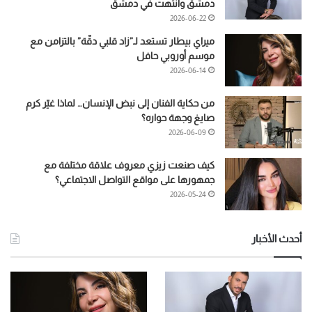
دمشق وانتهت في دمشق
2026-06-22
ميراي بيطار تستعد لـ”زاد قلبي دقّة” بالتزامن مع
موسم أوروبي حافل
2026-06-14
من حكاية الفنان إلى نبض الإنسان… لماذا غيّر كرم
صايغ وجهة حواره؟
2026-06-09
كيف صنعت زيزي معروف علاقة مختلفة مع
جمهورها على مواقع التواصل الاجتماعي؟
2026-05-24
أحدث الأخبار