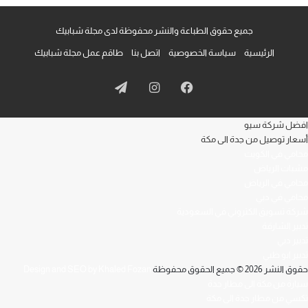
جميع حقوق الطباعة والنشر محفوظة لدى مجلة شبابيك
الرئيسية
سياسة الخصوصية
اتصل بنا
طاقم عمل مجلة شبابيك
فيسبوك
انستقرام
تيلقرام
افضل شركة سيو
أسعار توصيل من جدة الى مكة
محامي في الكويت
مشبات الرياض
محامي في الرياض
محامي في دبي
شركة تسويق الكتروني في السعودية
تدبير الشارقة
تدبير دبي
تدبير ابو ظبي
حقوق النشر 2026 © جميع الحقوق محفوظة
Design and SEO by Khaled Fozan
سيارة من مكة الى مطار جدة
تكسي من مطار جدة الى مكة