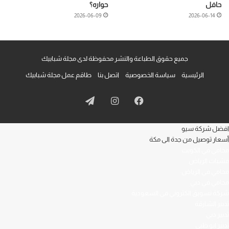
حافل
حواره؟
2026-06-09
2026-06-14
جميع حقوق الطباعة والنشر محفوظة لدى مجلة شبابيك
الرئيسية
سياسة الخصوصية
اتصل بنا
طاقم عمل مجلة شبابيك
فيسبوك
انستقرام
تيلقرام
افضل شركة سيو
أسعار توصيل من جدة الى مكة
محامي في الكويت
مشبات الرياض
محامي في الرياض
محامي في دبي
شركة تسويق الكتروني في السعودية
تدبير الشارقة
تدبير دبي
تدبير ابو ظبي