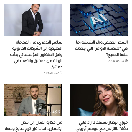
السحر الحقيقي وراء الشاشة: ما
سامح التدمري: من المحاماة
هي “هندسة الأوامر” التي يتحدث
التقليدية إلى الشركات القانونية
عنها الجميع؟
وفق المنظور المؤسساتي بدأت
الرحلة من دمشق وانتهت في
2026-06-28
دمشق
2026-06-22
ميراي بيطار تستعد لـ”زاد قلبي
من حكاية الفنان إلى نبض
دقّة” بالتزامن مع موسم أوروبي
الإنسان… لماذا غيّر كرم صايغ وجهة