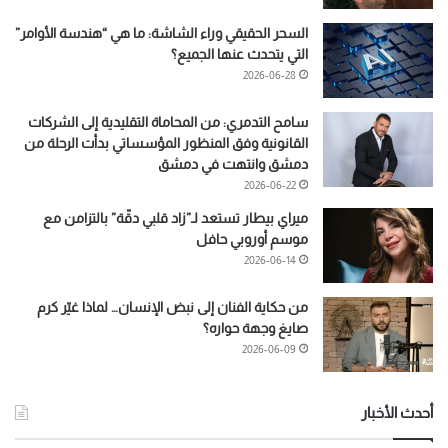
السحر الحقيقي وراء الشاشة: ما هي “هندسة الأوامر”
التي يتحدث عنها الجميع؟
2026-06-28
سامح التدمري: من المحاماة التقليدية إلى الشركات
القانونية وفق المنظور المؤسساتي بدأت الرحلة من
دمشق وانتهت في دمشق
2026-06-22
ميراي بيطار تستعد لـ”زاد قلبي دقّة” بالتزامن مع
موسم أوروبي حافل
2026-06-14
من حكاية الفنان إلى نبض الإنسان… لماذا غيّر كرم
صايغ وجهة حواره؟
2026-06-09
أحدث الأخبار