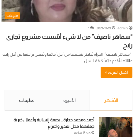
منوعات
1
2021-11-19
admin
“سماهر ناصيف” من لا شيء أسّست مشروع تجاري
رابح
“سماهر ناصيف” المرأة تُخاطر بنفسها من أجل أبنائها وتُضحي براحتها من أجل راحة
عائلتها، تُقدم دائماً كافة السبل…
أكمل القراءة »
الأشهر
الأخيرة
تعليقات
أحمد ومحمد حدارة… بصمة إنسانية وأعمال خيرية
جعلتهما محل تقدير واحترام
منذ 15 ساعة