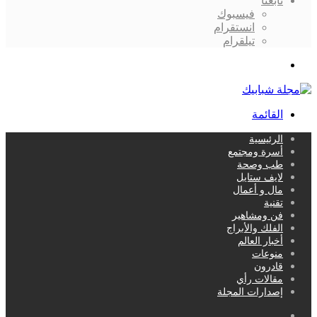
تابعنا
فيسبوك
انستقرام
تيلقرام
بحث
عن
القائمة
الرئيسية
أسرة ومجتمع
طب وصحة
لايف ستايل
مال و أعمال
تقنية
فن ومشاهير
الفلك والأبراج
أخبار العالم
منوعات
قادرون
مقالات رأي
إصدارات المجلة
بحث