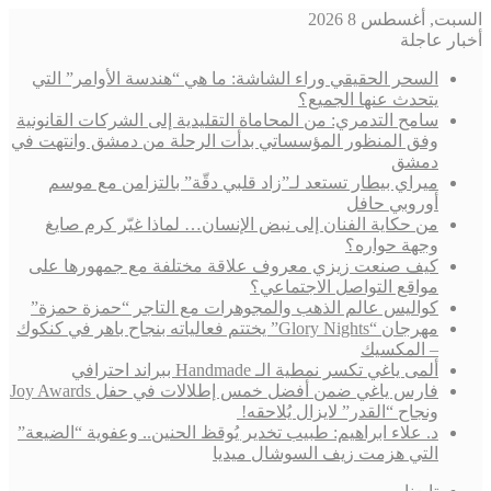
السبت, أغسطس 8 2026
أخبار عاجلة
السحر الحقيقي وراء الشاشة: ما هي “هندسة الأوامر” التي
يتحدث عنها الجميع؟
سامح التدمري: من المحاماة التقليدية إلى الشركات القانونية
وفق المنظور المؤسساتي بدأت الرحلة من دمشق وانتهت في
دمشق
ميراي بيطار تستعد لـ”زاد قلبي دقّة” بالتزامن مع موسم
أوروبي حافل
من حكاية الفنان إلى نبض الإنسان… لماذا غيّر كرم صايغ
وجهة حواره؟
كيف صنعت زيزي معروف علاقة مختلفة مع جمهورها على
مواقع التواصل الاجتماعي؟
كواليس عالم الذهب والمجوهرات مع التاجر “حمزة حمزة”
مهرجان “Glory Nights” يختتم فعالياته بنجاح باهر في كنكوك
– المكسيك
ألمى ياغي تكسر نمطية الـ Handmade ببراند احترافي
فارس ياغي ضمن أفضل خمس إطلالات في حفل Joy Awards
ونجاح “القدر” لايزال يُلاحقه!
د. علاء ابراهيم: طبيب تخدير يُوقظ الحنين.. وعفوية “الضيعة”
التي هزمت زيف السوشال ميديا