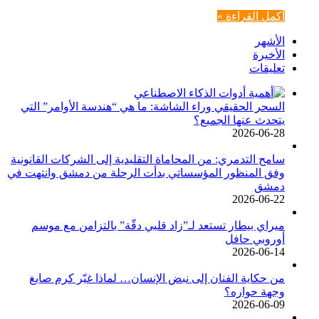
أكمل القراءة »
الأشهر
الأخيرة
تعليقات
السحر الحقيقي وراء الشاشة: ما هي “هندسة الأوامر” التي
يتحدث عنها الجميع؟
2026-06-28
سامح التدمري: من المحاماة التقليدية إلى الشركات القانونية
وفق المنظور المؤسساتي بدأت الرحلة من دمشق وانتهت في
دمشق
2026-06-22
ميراي بيطار تستعد لـ”زاد قلبي دقّة” بالتزامن مع موسم
أوروبي حافل
2026-06-14
من حكاية الفنان إلى نبض الإنسان… لماذا غيّر كرم صايغ
وجهة حواره؟
2026-06-09