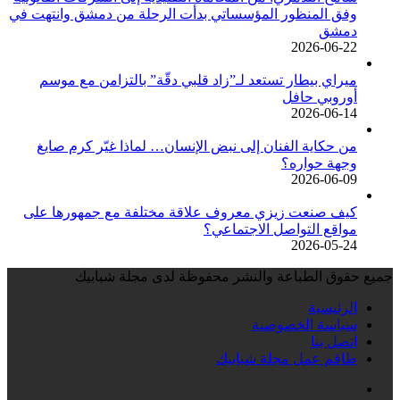
وفق المنظور المؤسساتي بدأت الرحلة من دمشق وانتهت في
دمشق
2026-06-22
ميراي بيطار تستعد لـ”زاد قلبي دقّة” بالتزامن مع موسم
أوروبي حافل
2026-06-14
من حكاية الفنان إلى نبض الإنسان… لماذا غيّر كرم صايغ
وجهة حواره؟
2026-06-09
كيف صنعت زيزي معروف علاقة مختلفة مع جمهورها على
مواقع التواصل الاجتماعي؟
2026-05-24
جميع حقوق الطباعة والنشر محفوظة لدى مجلة شبابيك
الرئيسية
سياسة الخصوصية
اتصل بنا
طاقم عمل مجلة شبابيك
فيسبوك