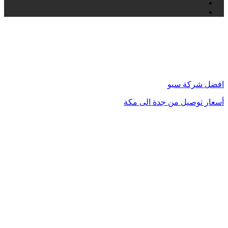
انستقرام
تيلقرام
زر
الذهاب
إلى
الأعلى
افضل شركة سيو
أسعار توصيل من جدة الى مكة
محامي في الكويت
مشبات الرياض
محامي في الرياض
محامي في دبي
شركة تسويق الكتروني في السعودية
تدبير الشارقة
تدبير دبي