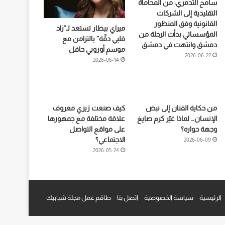
سامح التدمري: من المحاماة
التقليدية إلى الشركات
القانونية وفق المنظور
ميراي بيطار تستعد لـ”زاد
المؤسساتي بدأت الرحلة من
قلبي دقّة” بالتزامن مع
دمشق وانتهت في دمشق
موسم أوروبي حافل
2026-06-22
2026-06-14
من حكاية الفنان إلى نبض
كيف صنعت زيزي معروف
الإنسان… لماذا غيّر كرم صايغ
علاقة مختلفة مع جمهورها
وجهة حواره؟
على مواقع التواصل
الاجتماعي؟
2026-06-09
2026-05-24
م
قرام
الرئيسية
سياسة الخصوصية
اتصل بنا
طاقم عمل مجلة شبابيك