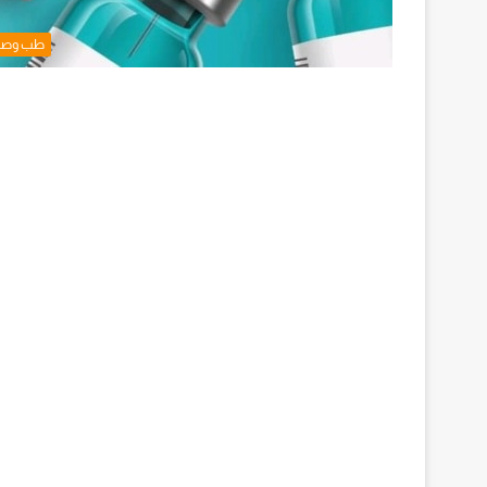
طب وصح