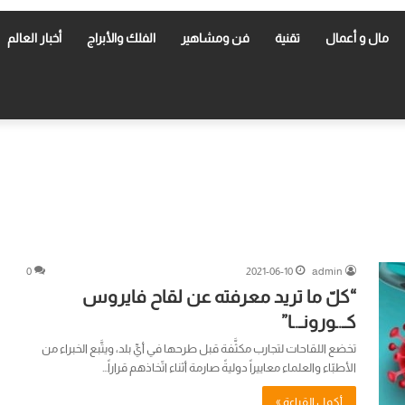
مال و أعمال
تقنية
فن ومشاهير
الفلك والأبراج
أخبار العالم
0
2021-06-10
admin
“كلّ ما تريد معرفته عن لقاح فايروس
كـ.ـورونـ.ـا”
تخضع اللقاحات لتجارب مكثَّفة قبل طرحها في أيِّ بلد، ويتَّبع الخبراء من
الأطبّاء والعلماء معاييراً دوليةً صارمة أثناء اتّخاذهم قراراً…
أكمل القراءة »