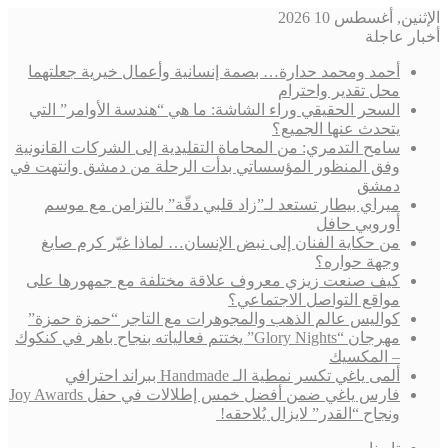
الإثنين, أغسطس 10 2026
أخبار عاجلة
أحمد ومحمد حدارة… بصمة إنسانية وأعمال خيرية جعلتهما
محل تقدير واحترام
السحر الحقيقي وراء الشاشة: ما هي “هندسة الأوامر” التي
يتحدث عنها الجميع؟
سامح التدمري: من المحاماة التقليدية إلى الشركات القانونية
وفق المنظور المؤسساتي بدأت الرحلة من دمشق وانتهت في
دمشق
ميراي بيطار تستعد لـ”زاد قلبي دقّة” بالتزامن مع موسم
أوروبي حافل
من حكاية الفنان إلى نبض الإنسان… لماذا غيّر كرم صايغ
وجهة حواره؟
كيف صنعت زيزي معروف علاقة مختلفة مع جمهورها على
مواقع التواصل الاجتماعي؟
كواليس عالم الذهب والمجوهرات مع التاجر “حمزة حمزة”
مهرجان “Glory Nights” يختتم فعالياته بنجاح باهر في كنكوك
– المكسيك
ألمى ياغي تكسر نمطية الـ Handmade ببراند احترافي
فارس ياغي ضمن أفضل خمس إطلالات في حفل Joy Awards
ونجاح “القدر” لايزال يُلاحقه!