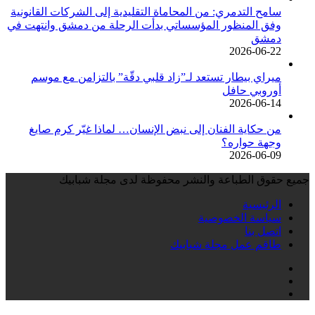
سامح التدمري: من المحاماة التقليدية إلى الشركات القانونية
وفق المنظور المؤسساتي بدأت الرحلة من دمشق وانتهت في
دمشق
2026-06-22
ميراي بيطار تستعد لـ”زاد قلبي دقّة” بالتزامن مع موسم
أوروبي حافل
2026-06-14
من حكاية الفنان إلى نبض الإنسان… لماذا غيّر كرم صايغ
وجهة حواره؟
2026-06-09
جميع حقوق الطباعة والنشر محفوظة لدى مجلة شبابيك
الرئيسية
سياسة الخصوصية
اتصل بنا
طاقم عمل مجلة شبابيك
فيسبوك
انستقرام
تيلقرام