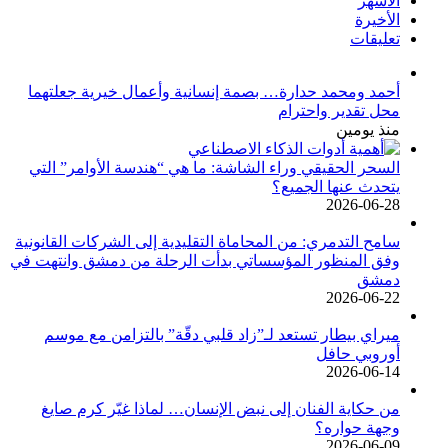
الأشهر
الأخيرة
تعليقات
أحمد ومحمد حدارة… بصمة إنسانية وأعمال خيرية جعلتهما
محل تقدير واحترام
منذ يومين
السحر الحقيقي وراء الشاشة: ما هي “هندسة الأوامر” التي
يتحدث عنها الجميع؟
2026-06-28
سامح التدمري: من المحاماة التقليدية إلى الشركات القانونية
وفق المنظور المؤسساتي بدأت الرحلة من دمشق وانتهت في
دمشق
2026-06-22
ميراي بيطار تستعد لـ”زاد قلبي دقّة” بالتزامن مع موسم
أوروبي حافل
2026-06-14
من حكاية الفنان إلى نبض الإنسان… لماذا غيّر كرم صايغ
وجهة حواره؟
2026-06-09