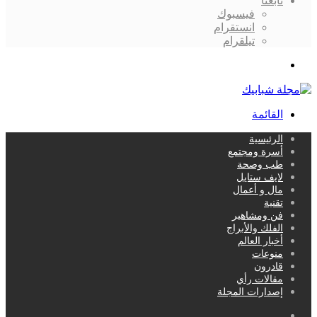
تابعنا
فيسبوك
انستقرام
تيلقرام
بحث
عن
القائمة
الرئيسية
أسرة ومجتمع
طب وصحة
لايف ستايل
مال و أعمال
تقنية
فن ومشاهير
الفلك والأبراج
أخبار العالم
منوعات
قادرون
مقالات رأي
إصدارات المجلة
بحث