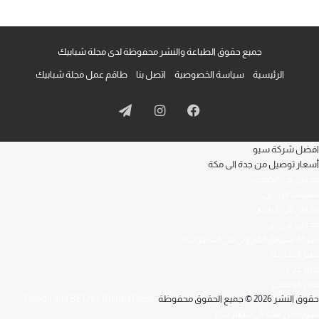
جميع حقوق الطباعة والنشر محفوظة لدى مجلة شبابيك
الرئيسية
سياسة الخصوصية
اتصل بنا
طاقم عمل مجلة شبابيك
فيسبوك
انستقرام
تيلقرام
افضل شركة سيو
أسعار توصيل من جدة الى مكة
محامي في الكويت
مشبات الرياض
محامي في الرياض
محامي في دبي
شركة تسويق الكتروني في السعودية
تدبير الشارقة
تدبير دبي
تدبير ابو ظبي
حقوق النشر 2026 © جميع الحقوق محفوظة
Design and SEO by Khaled Fozan
سيارة من مكة الى مطار جدة