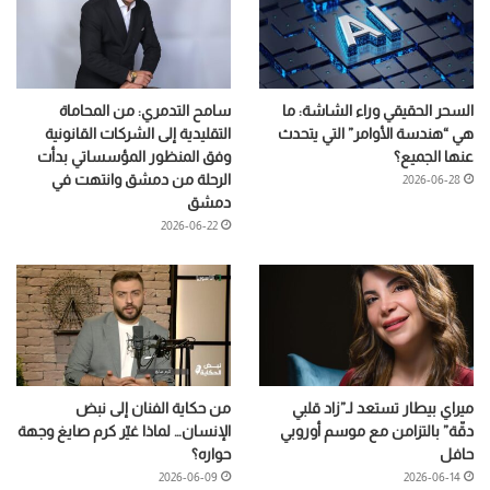
السحر الحقيقي وراء الشاشة: ما
سامح التدمري: من المحاماة
هي “هندسة الأوامر” التي يتحدث
التقليدية إلى الشركات القانونية
عنها الجميع؟
وفق المنظور المؤسساتي بدأت
الرحلة من دمشق وانتهت في
2026-06-28
دمشق
2026-06-22
ميراي بيطار تستعد لـ”زاد قلبي
من حكاية الفنان إلى نبض
دقّة” بالتزامن مع موسم أوروبي
الإنسان… لماذا غيّر كرم صايغ وجهة
حافل
حواره؟
2026-06-09
2026-06-14