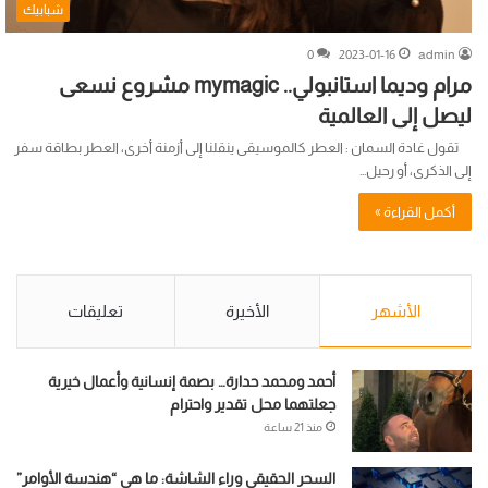
شبابيك
0
2023-01-16
admin
مرام وديما استانبولي.. mymagic مشروع نسعى
ليصل إلى العالمية
تقول غادة السمان : العطر كالموسيقى ينقلنا إلى أزمنة أخرى، العطر بطاقة سفر
إلى الذكرى، أو رحيل…
أكمل القراءة »
الأشهر
الأخيرة
تعليقات
أحمد ومحمد حدارة… بصمة إنسانية وأعمال خيرية
جعلتهما محل تقدير واحترام
منذ 21 ساعة
السحر الحقيقي وراء الشاشة: ما هي “هندسة الأوامر”