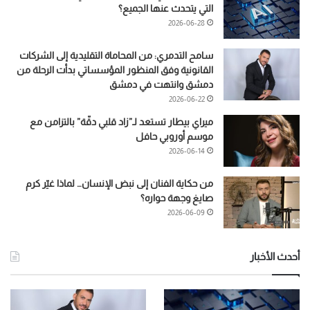
التي يتحدث عنها الجميع؟
2026-06-28
سامح التدمري: من المحاماة التقليدية إلى الشركات
القانونية وفق المنظور المؤسساتي بدأت الرحلة من
دمشق وانتهت في دمشق
2026-06-22
ميراي بيطار تستعد لـ”زاد قلبي دقّة” بالتزامن مع
موسم أوروبي حافل
2026-06-14
من حكاية الفنان إلى نبض الإنسان… لماذا غيّر كرم
صايغ وجهة حواره؟
2026-06-09
أحدث الأخبار