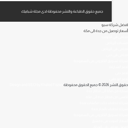
جميع حقوق الطباعة والنشر محفوظة لدى مجلة شبابيك
افضل شركة سيو
أسعار توصيل من جدة الى مكة
محامي في الكويت
مشبات الرياض
محامي في الرياض
محامي في دبي
شركة تسويق الكتروني في السعودية
تدبير الشارقة
تدبير دبي
تدبير ابو ظبي
حقوق النشر 2026 © جميع الحقوق محفوظة
Design and SEO by Khaled Fozan
سيارة من مكة الى مطار جدة
تكسي من مطار جدة الى مكة
شركة تنظيف دكت مكيفات بجدة
شركة تنظيف بالبخار بجدة
شركة تسويق الكتروني في السعودية
اسعار البيوت في دمشق
افضل محامي في العراق