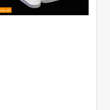
طب وصح