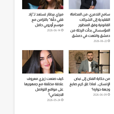
سامح التدمري: من المحاماة
ميراي بيطار تستعد لـ”زاد
التقليدية إلى الشركات
قلبي دقّة” بالتزامن مع
القانونية وفق المنظور
موسم أوروبي حافل
المؤسساتي بدأت الرحلة من
2026-06-14
دمشق وانتهت في دمشق
2026-06-22
من حكاية الفنان إلى نبض
كيف صنعت زيزي معروف
الإنسان… لماذا غيّر كرم صايغ
علاقة مختلفة مع جمهورها
وجهة حواره؟
على مواقع التواصل
الاجتماعي؟
2026-06-09
2026-05-24