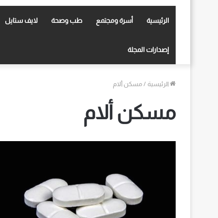
الرئيسية
أسرة ومجتمع
طب وصحة
لايف ستايل
إصدارات المجلة
الرئيسية
/
مسكن ألام
مسكن ألام