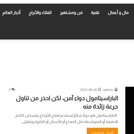
مال و أعمال
تقنية
فن ومشاهير
الفلك والأبراج
أخبار العالم
0
2023-09-26
admin
الباراسيتامول دواء آمن، لكن احذر من تناول
جرعة زائدة منه
الباراسيتامول هو دواءٌ شائعٌ يُستخدم لعلاج الأوجاع، وتسكين الآلام
الخفيفة أو المتوسِّطة مثل الصداع أو الأسنان أو الالتواء وتقليل…
أكمل القراءة »