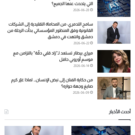
التي يتحدث عنها الجميع؟
2026-06-28
سامح التدمري: من المحاماة التقليدية إلى الشركات
القانونية وفق المنظور المؤسساتي بدأت الرحلة من
دمشق وانتهت في دمشق
2026-06-22
ميراي بيطار تستعد لـ”زاد قلبي دقّة” بالتزامن مع
موسم أوروبي حافل
2026-06-14
من حكاية الفنان إلى نبض الإنسان… لماذا غيّر كرم
صايغ وجهة حواره؟
2026-06-09
أحدث الأخبار