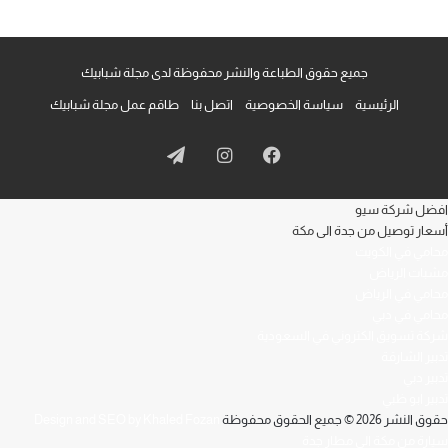
جميع حقوق الطباعة والنشر محفوظة لدى مجلة شبابيك
الرئيسية
سياسة الخصوصية
اتصل بنا
طاقم عمل مجلة شبابيك
فيسبوك
انستقرام
تيلقرام
افضل شركة سيو
أسعار توصيل من جدة الى مكة
محامي في الكويت
مشبات الرياض
محامي في الرياض
محامي في دبي
شركة تسويق الكتروني في السعودية
تدبير الشارقة
تدبير دبي
تدبير ابو ظبي
حقوق النشر 2026 © جميع الحقوق محفوظة
Design and SEO by Khaled Fozan
سيارة من مكة الى مطار جدة