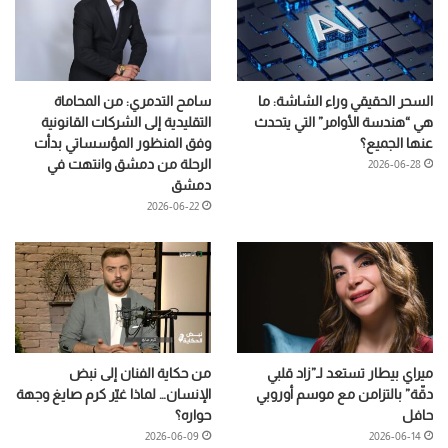
السحر الحقيقي وراء الشاشة: ما
سامح التدمري: من المحاماة
هي “هندسة الأوامر” التي يتحدث
التقليدية إلى الشركات القانونية
عنها الجميع؟
وفق المنظور المؤسساتي بدأت
الرحلة من دمشق وانتهت في
2026-06-28
دمشق
2026-06-22
ميراي بيطار تستعد لـ”زاد قلبي
من حكاية الفنان إلى نبض
دقّة” بالتزامن مع موسم أوروبي
الإنسان… لماذا غيّر كرم صايغ وجهة
حافل
حواره؟
2026-06-09
2026-06-14