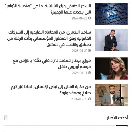
السحر الحقيقي وراء الشاشة: ما هي “هندسة الأوامر”
التي يتحدث عنها الجميع؟
2026-06-28
سامح التدمري: من المحاماة التقليدية إلى الشركات
القانونية وفق المنظور المؤسساتي بدأت الرحلة من
دمشق وانتهت في دمشق
2026-06-22
ميراي بيطار تستعد لـ”زاد قلبي دقّة” بالتزامن مع
موسم أوروبي حافل
2026-06-14
من حكاية الفنان إلى نبض الإنسان… لماذا غيّر كرم
صايغ وجهة حواره؟
2026-06-09
أحدث الأخبار