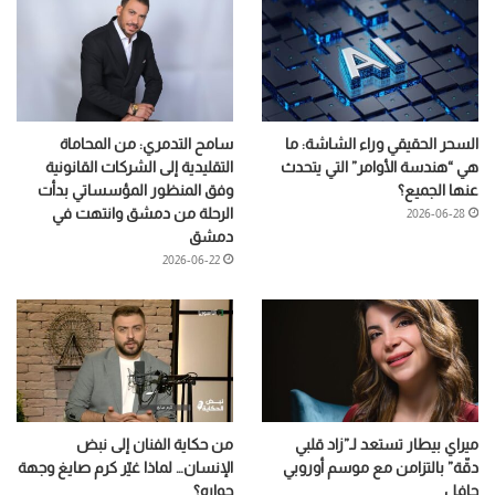
السحر الحقيقي وراء الشاشة: ما
سامح التدمري: من المحاماة
هي “هندسة الأوامر” التي يتحدث
التقليدية إلى الشركات القانونية
عنها الجميع؟
وفق المنظور المؤسساتي بدأت
الرحلة من دمشق وانتهت في
2026-06-28
دمشق
2026-06-22
ميراي بيطار تستعد لـ”زاد قلبي
من حكاية الفنان إلى نبض
دقّة” بالتزامن مع موسم أوروبي
الإنسان… لماذا غيّر كرم صايغ وجهة
حافل
حواره؟