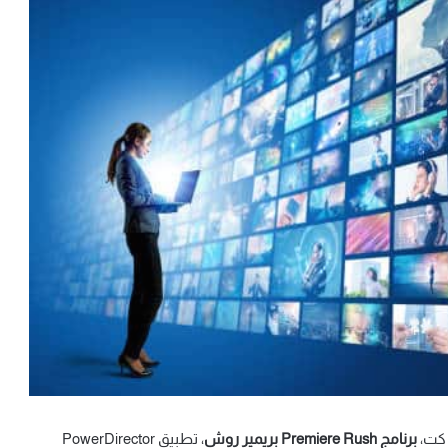
برنامج Premiere Rush بريمير روش
، تطبيق PowerDirector