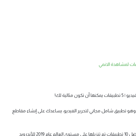
، وهو تطبيق شامل مجاني لتحرير الفيديو، يساعدك على إنشاء مقاطع
تم إطلاقة في السوق الصينية باسم “jianying” وكان ضمن أفضل 10 تطبيقات تم تنزيلها على مستوى العالم عام 2019 للأندرويد