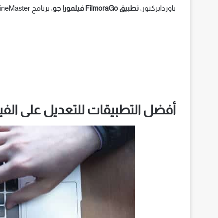
باوردايركتور،
تطبيق FilmoraGo فيلمورا جو
، برنامج KineMaster
أفضل التطبيقات للتعديل على الفي