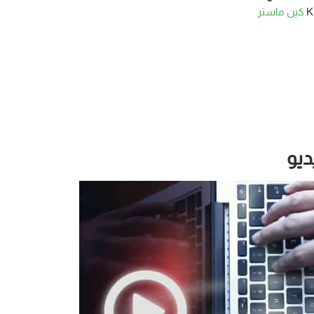
كين ماستر
ديو