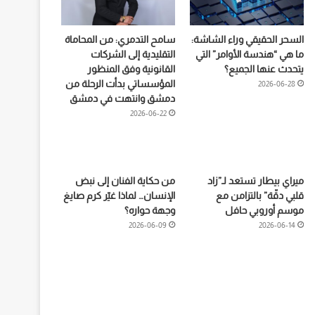
السحر الحقيقي وراء الشاشة:
سامح التدمري: من المحاماة
ما هي “هندسة الأوامر” التي
التقليدية إلى الشركات
يتحدث عنها الجميع؟
القانونية وفق المنظور
المؤسساتي بدأت الرحلة من
2026-06-28
دمشق وانتهت في دمشق
2026-06-22
ميراي بيطار تستعد لـ”زاد
من حكاية الفنان إلى نبض
قلبي دقّة” بالتزامن مع
الإنسان… لماذا غيّر كرم صايغ
موسم أوروبي حافل
وجهة حواره؟
2026-06-09
2026-06-14