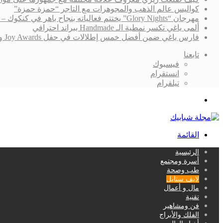
كواليس عالم الذهب والمجوهرات مع التاجر “حمزة حمزة”
مهرجان “Glory Nights” يختتم فعالياته بنجاح باهر في كنكوك – المكسيك
ألمى ياغي تكسر نمطية الـ Handmade ببراند احترافي
فارس ياغي ضمن أفضل خمس إطلالات في حفل Joy Awards ونجاح “القدر” لايزال يُلاحقه!
تابعنا
فيسبوك
انستقرام
تيلقرام
بحث
عن
القائمة
الرئيسية
أسرة ومجتمع
طب وصحة
لايف ستايل
مال و أعمال
تقنية
فن ومشاهير
الفلك والأبراج