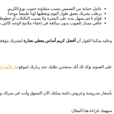
عامل حماية من الشمس بنسب متفاوتة حسب نوع الكريم.
برطب بشرتك بعمق طول اليوم ويعطيها لوناً طبيعياً موحداً.
قوام ناعم يسهل مده على البشرة ولا يسبب التكتلات أو خطوط 
خافي ممتاز للعيوب بدون مبالغة في إخفاء ملامح الوجه كالتي 
وعليه يمكننا القول أن
أفضل كريم أساس يعطي نضارة
لبشرتك يتوقف 
على العموم نؤكد لك أنك ستجدين طلبك عند زيارتك لموقع
دار الأميرا
بأسعار مدروسة وعروض دائمة يمكنك الآن التسوق وأنت في منزلك وزيار
سيهمك قراءة هذا المقال: