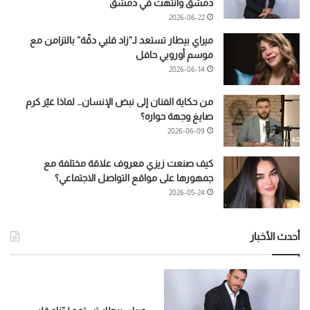
دمشق وانتهت في دمشق
2026-06-22
ميراي بيطار تستعد لـ”زاد قلبي دقّة” بالتزامن مع
موسم أوروبي حافل
2026-06-14
من حكاية الفنان إلى نبض الإنسان… لماذا غيّر كرم
صايغ وجهة حواره؟
2026-06-09
كيف صنعت زيزي معروف علاقة مختلفة مع
جمهورها على مواقع التواصل الاجتماعي؟
2026-05-24
أحدث الأخبار