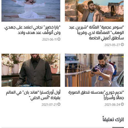
“سومر عجمية” الفنّانة “شيرين عبد
“يارا خضير” نجاحي اعتمد على جهدي،
الوهاب” المفضّلة لدي، وقريباً
ولن أتوقَّف عند هدف واحد
سأطلق أغنيتي الخاصة
2021-06-11
2021-05-27
“نديم خوري”بعدسته تنطق الصورة
أول أوركسترا “هاند بان” في العالم
جمالاً وأسراراً
بقيادة “أنس الحلبي”
2021-07-21
2021-06-24
اترك تعليقاً