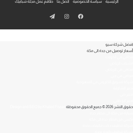
الرئيسية
سياسة الخصوصية
اتصل بنا
طاقم عمل مجلة شبابيك
فيسبوك
انستقرام
تيلقرام
افضل شركة سيو
أسعار توصيل من جدة الى مكة
محامي في الكويت
مشبات الرياض
محامي في الرياض
محامي في دبي
شركة تسويق الكتروني في السعودية
تدبير الشارقة
تدبير دبي
تدبير ابو ظبي
حقوق النشر 2026 © جميع الحقوق محفوظة
Design and SEO by Khaled Fozan
سيارة من مكة الى مطار جدة
تكسي من مطار جدة الى مكة
شركة تنظيف دكت مكيفات بجدة
شركة تنظيف بالبخار بجدة