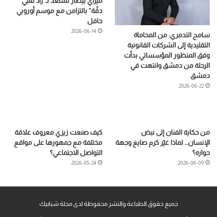
ميراي بيطار تستعد لـ”زاد قلبي
دقّة” بالتزامن مع موسم أوروبي
حافل
2026-06-14
سامح التدمري: من المحاماة
التقليدية إلى الشركات القانونية
وفق المنظور المؤسساتي بدأت
الرحلة من دمشق وانتهت في
دمشق
2026-06-22
من حكاية الفنان إلى نبض
كيف صنعت زيزي معروف علاقة
الإنسان… لماذا غيّر كرم صايغ وجهة
مختلفة مع جمهورها على مواقع
حواره؟
التواصل الاجتماعي؟
2026-05-24
2026-06-09
جميع حقوق الطباعة والنشر محفوظة لدى مجلة شبابيك