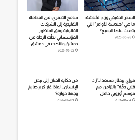
السحر الحقيقي وراء الشاشة:
سامح التدمري: من المحاماة
ما هي “هندسة الأوامر” التي
التقليدية إلى الشركات
يتحدث عنها الجميع؟
القانونية وفق المنظور
المؤسساتي بدأت الرحلة من
2026-06-28
دمشق وانتهت في دمشق
2026-06-22
ميراي بيطار تستعد لـ”زاد
من حكاية الفنان إلى نبض
قلبي دقّة” بالتزامن مع
الإنسان… لماذا غيّر كرم صايغ
موسم أوروبي حافل
وجهة حواره؟
2026-06-09
2026-06-14