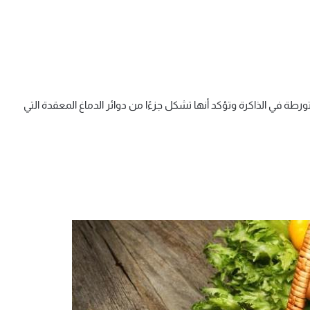
العديد من الدراسات أيضًا أن الخلايا العصبية hD2R متورطة في الذاكرة وتؤكد أنها تشكل جزءًا من دوائر الدماغ المعقدة التي