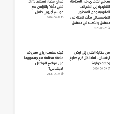
سامح التدمري: من المحاماة
ميراي بيطار تستعد لـ”زاد
التقليدية إلى الشركات
قلبي دقّة” بالتزامن مع
القانونية وفق المنظور
موسم أوروبي حافل
المؤسساتي بدأت الرحلة من
2026-06-14
دمشق وانتهت في دمشق
2026-06-22
من حكاية الفنان إلى نبض
كيف صنعت زيزي معروف
الإنسان… لماذا غيّر كرم صايغ
علاقة مختلفة مع جمهورها
وجهة حواره؟
على مواقع التواصل
الاجتماعي؟
2026-06-09
2026-05-24