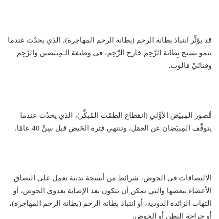
قد يؤثِّر انتباذ بطانة الرحم (بطانة الرحم المهاجرة)، الذي يحدُث عندما
ينمو نسيج بِطانة الرَّحِم خارج الرَّحِم، في وظيفة الـمِبيَضين والرَّحِم
وقناتَيْ فالوب.
قُصور المِبيَض الأوَّلي (انقطاع الطمْث المُبكِّر)، الذي يحدُث عندما
يتوقَّف المِبيَضان عن العمَل، وتنتهي فترة الحَيض قبل سِنِّ 40 عامًا.
الالتصاقات في الحوض، شرائط من أنسجة ندبية تعمل على التصاق
الأعضاء ببعضها والتي يمكن أن تتكون بعد الإصابة بعدوى الحوض، أو
التهاب الزائدة الدودية، أو انتباذ بطانة الرحم (بطانة الرحم المهاجرة)،
أو جراحة البطن أو الحوض.