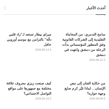
أحدث الأخبار
سامح التدمري: من المحاماة
ميراي بيطار تستعد لـ”زاد قلبي
التقليدية إلى الشركات القانونية
دقّة” بالتزامن مع موسم أوروبي
وفق المنظور المؤسساتي بدأت
حافل
الرحلة من دمشق وانتهت في
2026-06-14
دمشق
2026-06-22
من حكاية الفنان إلى نبض
كيف صنعت زيزي معروف علاقة
الإنسان… لماذا غيّر كرم صايغ
مختلفة مع جمهورها على مواقع
وجهة حواره؟
التواصل الاجتماعي؟
2026-05-24
2026-06-09