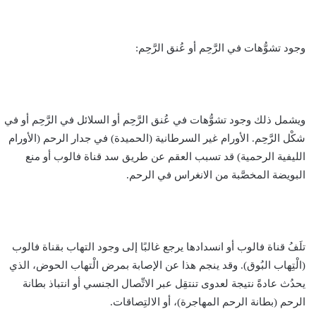
وجود تشوُّهات في الرَّحِم أو عُنق الرَّحِم:
ويشمل ذلك وجود تشوُّهات في عُنق الرَّحِم أو السلائل في الرَّحِم أو في
شكْل الرَّحِم. الأورام غير السرطانية (الحميدة) في جدار الرحم (الأورام
الليفية الرحمية) قد تسبب العقم عن طريق سد قناة فالوب أو منع
البويضة المخصَّبة من الانغراس في الرحم.
تلَفُ قناة فالوب أو انسدادها يرجع غالبًا إلى وجود التهاب بقناة فالوب
(الْتِهاب البُوق). وقد ينجم هذا عن الإصابة بمرض الْتهاب الحوض، الذي
يحدُث عادةً نتيجة لعدوى تنتقِل عبر الاتِّصال الجنسي أو انتباذ بطانة
الرحم (بطانة الرحم المهاجرة)، أو الالتِصاقات.