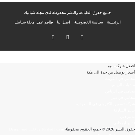
جميع حقوق الطباعة والنشر محفوظة لدى مجلة شبابيك
الرئيسية
سياسة الخصوصية
اتصل بنا
طاقم عمل مجلة شبابيك
فيسبوك
انستقرام
تيلقرام
افضل شركة سيو
أسعار توصيل من جدة الى مكة
محامي في الكويت
مشبات الرياض
محامي في الرياض
محامي في دبي
شركة تسويق الكتروني في السعودية
تدبير الشارقة
تدبير دبي
تدبير ابو ظبي
حقوق النشر 2026 © جميع الحقوق محفوظة
Design and SEO by Khaled Fozan