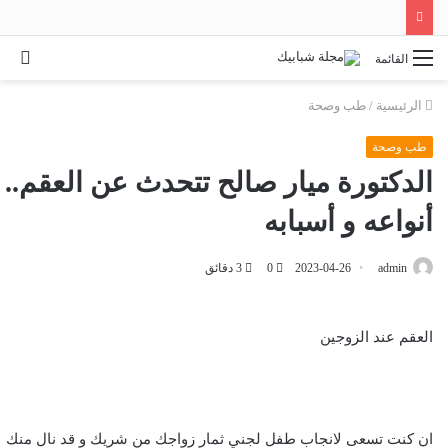
بح
القائمة
عن
الرئيسية
/
طب وصحة
طب وصحة
الدكتورة ميار صالح تتحدث عن العقم..
أنواعه و أسبابه
admin
2023-04-26
0
3 دقائق
العقم عند الزوجين
ان كنت تسعى لانجاب طفل لجني ثمار زواجك من شريك و قد نال منك