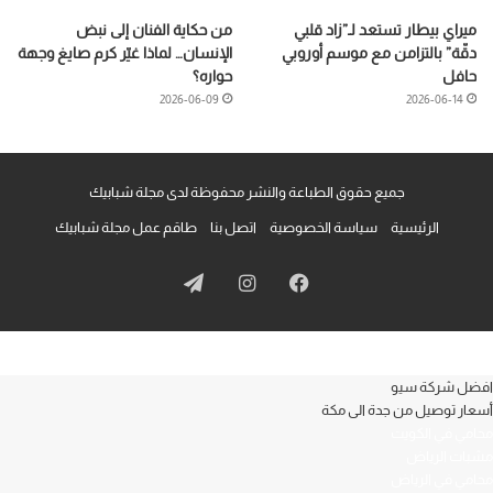
ميراي بيطار تستعد لـ”زاد قلبي
من حكاية الفنان إلى نبض
دقّة” بالتزامن مع موسم أوروبي
الإنسان… لماذا غيّر كرم صايغ وجهة
حافل
حواره؟
2026-06-09
2026-06-14
جميع حقوق الطباعة والنشر محفوظة لدى مجلة شبابيك
الرئيسية
سياسة الخصوصية
اتصل بنا
طاقم عمل مجلة شبابيك
فيسبوك
انستقرام
تيلقرام
افضل شركة سيو
أسعار توصيل من جدة الى مكة
محامي في الكويت
مشبات الرياض
محامي في الرياض