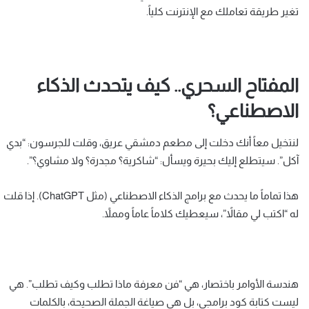
تغير طريقة تعاملك مع الإنترنت كلياً.
المفتاح السحري.. كيف يتحدث الذكاء
الاصطناعي؟
لنتخيل معاً أنك دخلت إلى مطعم دمشقي عريق، وقلت للجرسون: “بدي
آكل”. سيتطلع إليك بحيرة ويسأل: “شاكرية؟ مجدرة؟ ولا مشاوي؟”.
هذا تماماً ما يحدث مع برامج الذكاء الاصطناعي (مثل ChatGPT). إذا قلت
له “اكتب لي مقالاً”، سيعطيك كلاماً عاماً ومملاً.
هندسة الأوامر باختصار، هي “فن معرفة ماذا تطلب وكيف تطلب”. هي
ليست كتابة كود برامجي، بل هي صياغة الجملة الصحيحة، بالكلمات