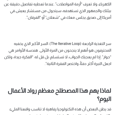
الكهرباء، ولا تعرف “أزمة المواصلات”. عندما تعطيه تفاصيل دقيقة عن
بيئتك والجمهور الذي تستهدفه، سيتحول من مستشار يعيش في
أمريكا إلى صديق يجلس معك في “شعلان” أو “الفرقان”.
سر التغذية الراجعة (The Iterative Loop): السر الأكبر الذي يخفيه
المحترفون هو أنهم لا ينجحون من المرة الأولى. هندسة الأوامر هي
“حوار”. إذا لم يعجبك الجواب، لا تستسلم، بل قل له: “الفكرة جيدة، ولكن
اجعل النبرة أكثر دفئاً، واختصر الفقرة الثانية”.
لماذا يهم هذا المصطلح معظم رواد الأعمال
اليوم؟
قد يظن البعض أن هذه التكنولوجيا رفاهية لا تناسب واقعنا المليء