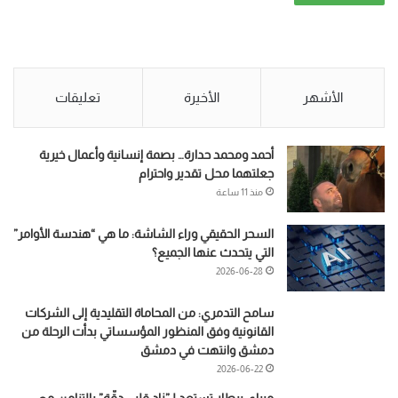
الأشهر
الأخيرة
تعليقات
أحمد ومحمد حدارة… بصمة إنسانية وأعمال خيرية
جعلتهما محل تقدير واحترام
منذ 11 ساعة
السحر الحقيقي وراء الشاشة: ما هي “هندسة الأوامر”
التي يتحدث عنها الجميع؟
2026-06-28
سامح التدمري: من المحاماة التقليدية إلى الشركات
القانونية وفق المنظور المؤسساتي بدأت الرحلة من
دمشق وانتهت في دمشق
2026-06-22
ميراي بيطار تستعد لـ”زاد قلبي دقّة” بالتزامن مع