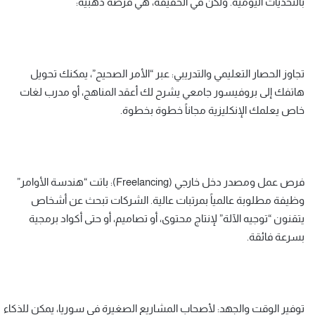
بالتحديات اليومية. ولكن في الحقيقة، هي فرصة ذهبية:
تجاوز الحصار التعليمي والتدريبي: عبر “الأمر الصحيح”، يمكنك تحويل
هاتفك إلى بروفيسور جامعي يشرح لك أعقد المناهج، أو مدرب لغات
خاص يعلمك الإنكليزية مجاناً خطوة بخطوة.
فرص عمل ومصدر دخل خارجي (Freelancing): باتت “هندسة الأوامر”
وظيفة مطلوبة عالمياً بمرتبات عالية. الشركات تبحث عن أشخاص
يتقنون “توجيه الآلة” لإنتاج محتوى، أو تصاميم، أو حتى أكواد برمجية
بسرعة فائقة.
توفير الوقت والجهد: لأصحاب المشاريع الصغيرة في سوريا، يمكن للذكاء