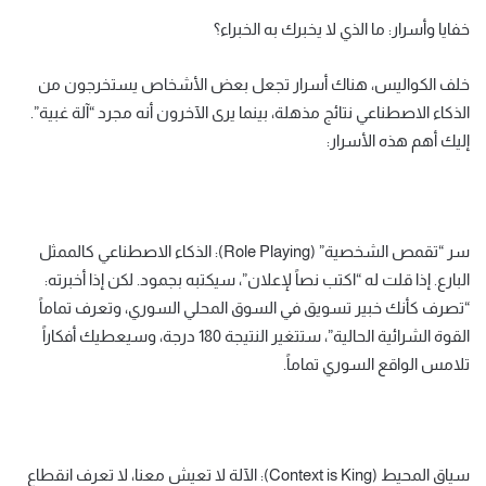
خفايا وأسرار: ما الذي لا يخبرك به الخبراء؟
خلف الكواليس، هناك أسرار تجعل بعض الأشخاص يستخرجون من
الذكاء الاصطناعي نتائج مذهلة، بينما يرى الآخرون أنه مجرد “آلة غبية”.
إليك أهم هذه الأسرار:
سر “تقمص الشخصية” (Role Playing): الذكاء الاصطناعي كالممثل
البارع. إذا قلت له “اكتب نصاً لإعلان”، سيكتبه بجمود. لكن إذا أخبرته:
“تصرف كأنك خبير تسويق في السوق المحلي السوري، وتعرف تماماً
القوة الشرائية الحالية”، ستتغير النتيجة 180 درجة، وسيعطيك أفكاراً
تلامس الواقع السوري تماماً.
سياق المحيط (Context is King): الآلة لا تعيش معنا، لا تعرف انقطاع