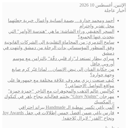
الإثنين, أغسطس 10 2026
أخبار عاجلة
أحمد ومحمد حدارة… بصمة إنسانية وأعمال خيرية جعلتهما
محل تقدير واحترام
السحر الحقيقي وراء الشاشة: ما هي “هندسة الأوامر” التي
يتحدث عنها الجميع؟
سامح التدمري: من المحاماة التقليدية إلى الشركات القانونية
وفق المنظور المؤسساتي بدأت الرحلة من دمشق وانتهت في
دمشق
ميراي بيطار تستعد لـ”زاد قلبي دقّة” بالتزامن مع موسم
أوروبي حافل
من حكاية الفنان إلى نبض الإنسان… لماذا غيّر كرم صايغ
وجهة حواره؟
كيف صنعت زيزي معروف علاقة مختلفة مع جمهورها على
مواقع التواصل الاجتماعي؟
كواليس عالم الذهب والمجوهرات مع التاجر “حمزة حمزة”
مهرجان “Glory Nights” يختتم فعالياته بنجاح باهر في كنكوك
– المكسيك
ألمى ياغي تكسر نمطية الـ Handmade ببراند احترافي
فارس ياغي ضمن أفضل خمس إطلالات في حفل Joy Awards
ونجاح “القدر” لايزال يُلاحقه!