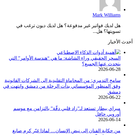
Mark Williams
هل لديك فواتير غير مدفوعة؟ هل لديك ديون ترغب في
تسويتها؟ هل...
أحدث الأخبار
السحر الحقيقي وراء الشاشة: ما هي “هندسة الأوامر” التي
يتحدث عنها الجميع؟
2026-06-28
سامح التدمري: من المحاماة التقليدية إلى الشركات القانونية
وفق المنظور المؤسساتي بدأت الرحلة من دمشق وانتهت في
دمشق
2026-06-22
ميراي بيطار تستعد لـ”زاد قلبي دقّة” بالتزامن مع موسم
أوروبي حافل
2026-06-14
من حكاية الفنان إلى نبض الإنسان… لماذا غيّر كرم صايغ