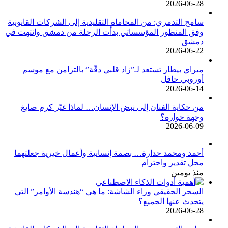
2026-06-28
سامح التدمري: من المحاماة التقليدية إلى الشركات القانونية
وفق المنظور المؤسساتي بدأت الرحلة من دمشق وانتهت في
دمشق
2026-06-22
ميراي بيطار تستعد لـ”زاد قلبي دقّة” بالتزامن مع موسم
أوروبي حافل
2026-06-14
من حكاية الفنان إلى نبض الإنسان… لماذا غيّر كرم صايغ
وجهة حواره؟
2026-06-09
أحمد ومحمد حدارة… بصمة إنسانية وأعمال خيرية جعلتهما
محل تقدير واحترام
منذ يومين
السحر الحقيقي وراء الشاشة: ما هي “هندسة الأوامر” التي
يتحدث عنها الجميع؟
2026-06-28