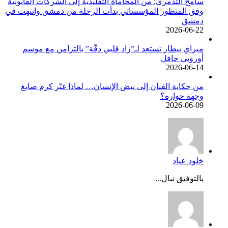
سامح التدمري: من المحاماة التقليدية إلى الشركات القانونية
وفق المنظور المؤسساتي بدأت الرحلة من دمشق وانتهت في
دمشق
2026-06-22
ميراي بيطار تستعد لـ”زاد قلبي دقّة” بالتزامن مع موسم
أوروبي حافل
2026-06-14
من حكاية الفنان إلى نبض الإنسان… لماذا غيّر كرم صايغ
وجهة حواره؟
2026-06-09
خلود عياد
بالتوفيق نبال...