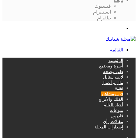
تابعنا
فيسبوك
انستقرام
تيلقرام
بحث
عن
القائمة
الرئيسية
أسرة ومجتمع
طب وصحة
لايف ستايل
مال و أعمال
تقنية
فن ومشاهير
الفلك والأبراج
أخبار العالم
منوعات
قادرون
مقالات رأي
إصدارات المجلة
بحث