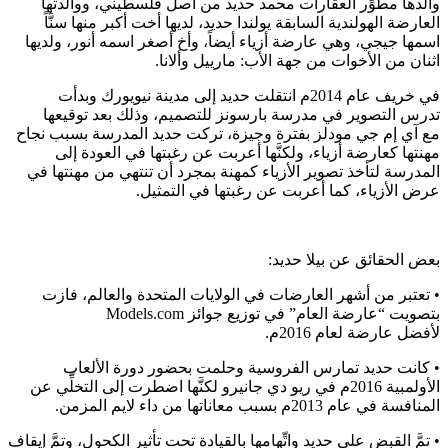
والدها مطوِّر العقارات محمد حديد من أصل فلسطيني، ووالدتها
العارضة الهولندية السابقة يولندا حديد، لديها أخت أكبر منها سنَّاً
اسمها جيجي، وهي عارضة أزياء أيضاً، وأخ أصغر اسمه أنور، ولديها
اثنان من الأخوات من جهة الأب: مارييل وألانا.
في خريف عام 2014م انتقلت حديد إلى مدينة نيويورك وبدأت
تدرس التصوير في مدرسة بارسونز للتصميم، وذلك بعد توقيعها
مع آي إم جي مودلز بفترة وجيزة، تركت حديد المدرسة بسبب نجاح
مهنتها كعارضة أزياء، ولكنَّها أعربت عن رغبتها في العودة إلى
المدرسة لتأخذ تصوير الأزياء كمهنة بمجرد أن تنتهي من مهنتها في
عرض الأزياء، كما أعربت عن رغبتها في التمثيل.
بعض الحقائق عن بيلا حديد:
• تعتبر من أشهر العارضات في الولايات المتحدة والعالم، فازت
بتصويت “عارضة العام” في توزيع جوائز Models.com
لأفضل عارضة لعام 2016م.
• كانت حديد تمارس الفروسية وحلمت بحضور دورة الألعاب
الأولمبية 2016م في ريو دي جانيرو لكنَّها اضطرت إلى التخلِّي عن
المنافسة في عام 2013م بسبب معاناتها من داء لايم المزمن.
• تمَّ القبض على حديد واتِّهامها بالقيادة تحت تأثير الكحول، وتمَّ إيقاف