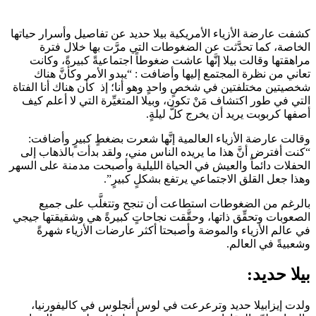
كشفت عارضة الأزياء الأمريكية بيلا حديد عن تفاصيل وأسرار حياتها
الخاصة، كما تحدَّثت عن الضغوطات التي مرَّت بها خلال فترة
مراهقتها وقالت بيلا إنَّها عاشت ضغوطاً اجتماعيةً كبيرةً، وكانت
تعاني من نظرة المجتمع إليها وأضافت : “يبدو الأمر وكأنَّ هناك
شخصيتين مختلفتين في شخصٍ واحدٍ وهو أنا؛ إذ كأن هناك أنا الفتاة
التي في طور اكتشاف مَنْ تكون، وبيلا المتغيِّرة التي لا أعلم كيف
أصفها كربوبت يريد أن يخرج كلَّ ليلةٍ.
وقالت عارضة الأزياء العالمية إنَّها شعرت بضغطٍ كبيرٍ وأضافت:
“كنت أفترض أنَّ هذا ما يريده الناس مني، ولقد بدأت بالذهاب إلى
الحفلات دائماً والعيش في الحياة الليلية وأصبحت مدمنة على السهر
وهذا جعل القلق الاجتماعي يرتفع بشكلٍ كبيرٍ”.
بالرغم من الضغوطات استطاعت أن تنجح وتتغلَّب على جميع
الصعوبات وتحقِّق ذاتها، وحقَّقت نجاحاتٍ كبيرةً هي وشقيقتها جيجي
في عالم الأزياء والموضة وأصبحتا أكثر عارضات الأزياء شهرةً
وشعبيةً في العالم.
بيلا حديد:
ولدت إيزابيلا حديد وترعرعت في لوس أنجلوس في كاليفورنيا،