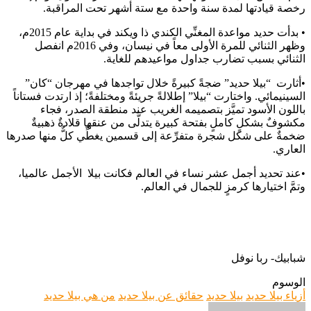
رخصة قيادتها لمدة سنة واحدة مع ستة أشهر تحت المراقبة.
• بدأت حديد مواعدة المغنِّي الكندي ذا ويكند في بداية عام 2015م،
وظهر الثنائي للمرة الأولى معاً في نيسان، وفي 2016م انفصل
الثنائي بسبب تضارب جداول مواعيدهم للغاية.
•أثارت “بيلا حديد” ضجةً كبيرةً خلال تواجدها في مهرجان “كان”
السينيمائي. واختارت “بيلا” إطلالةً جريئةً ومختلفةً؛ إذ ارتدت فستاناً
باللون الأسود تميَّز بتصميمه الغريب عند منطقة الصدر، فجاء
مكشوفٌ بشكلٍ كاملٍ بفتحة كبيرة يتدلَّى من عنقها قلادةٌ ذهبيةٌ
ضخمةٌ على شكل شجرة متفرِّعة إلى قسمين يغطِّي كلٌّ منها صدرها
العاري.
•عند تحديد أجمل عشر نساء في العالم فكانت بيلا الأجمل عالميا،
وتمَّ اختيارها كرمزٍ للجمال في العالم.
شبابيك- ربا نوفل
الوسوم
أزياء بيلا حديد
بيلا حديد
حقائق عن بيلا حديد
من هي بيلا حديد