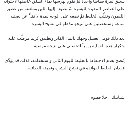
نسلق ثمرة بطاطا واحدة ثمَّ نقوم بهرسها بماء السلق خاصتها لاحتوائه
على العناصر المفيدة للبشرة ثمَّ نضيف إليها اللبن وملعقة من عصير
الليمون ونقلِّب الخليط ثمَّ نضعه على الوجه لمدة لا تقلُّ عن نصف
ساعة وستحصلين على نتيجةٍ مذهلةٍ في تفتيح البشرة.
بعد ذلك قومي بغسل وجهك بالماء الفاتر وتطبيق كريم مرطِّب عليه
وتكرار هذه العملية يومياً لتحصلي على نتيجة مرضية
يُنصح بعدم الاحتفاظ بالخليط لليوم الثاني واستخدامه، فذلك قد يؤدِّي
فقدان الخليط لفوائده في تفتيح البشرة وقيمته الغذائية.
شبابيك _ حلا فطوم