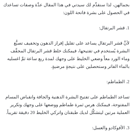
بجمالهن، لذا سنقدِّم لك سيدتي في هذا المقال عدَّة وصفات تساعدك
في الحصول على بشرة فاتحة اللون:
1. قشر البرتقال:
لأنَّ قشر البرتقال يساعد على تقليل إفراز الدهون وتخفيف تصبُّغ
البشرة يُستخدم في تفتيحها، فيمكنك خلط قشر البرتقال المجفَّف
وماء الورد معاً وضعي الخليط على وجهك لمدة ربع ساعة ثمَّ اغسليه
بالماء الفاتر وستحصلين على نتيجةٍ مرضيةٍ.
2. الطماطم:
تساعد الطماطم على تفتيح البشرة الدهنية والجافة وانقباض المسام
المفتوحة، فيمكنك هرس ثمرة طماطم ووضعها على وجهك وتكرير
العملية مرتين ليتشكَّل لديك طبقتان واتركي الخليط 20 دقيقة تقريباً.
3. الأفوكادو والعسل: