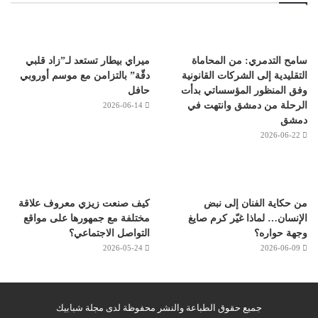
سامح التدمري: من المحاماة
ميراي بيطار تستعد لـ”زاد قلبي
التقليدية إلى الشركات القانونية
دقّة” بالتزامن مع موسم أوروبي
وفق المنظور المؤسساتي بدأت
حافل
الرحلة من دمشق وانتهت في
2026-06-14
دمشق
2026-06-22
من حكاية الفنان إلى نبض
كيف صنعت زيزي معروف علاقة
الإنسان… لماذا غيّر كرم صايغ
مختلفة مع جمهورها على مواقع
وجهة حواره؟
التواصل الاجتماعي؟
2026-05-24
2026-06-09
جميع حقوق الطباعة والنشر محفوظة لدى مجلة شبابيك