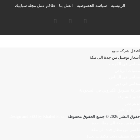
الرئيسية
سياسة الخصوصية
اتصل بنا
طاقم عمل مجلة شبابيك
فيسبوك
انستقرام
تيلقرام
افضل شركة سيو
أسعار توصيل من جدة الى مكة
محامي في الكويت
مشبات الرياض
محامي في الرياض
محامي في دبي
شركة تسويق الكتروني في السعودية
تدبير الشارقة
تدبير دبي
تدبير ابو ظبي
حقوق النشر 2026 © جميع الحقوق محفوظة
Design and SEO by Khaled Fozan
سيارة من مكة الى مطار جدة
تكسي من مطار جدة الى مكة
شركة تنظيف دكت مكيفات بجدة