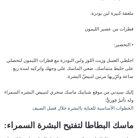
ملعقة كبيرة لبن بودرة.
قطرات من عصير الليمون
• التحضير:
اخلطي العسل وزيت اللوز ولبن البودرة مع قطرات الليمون لتحصلي
على خليط متماسك، ضعي الماسك على وجهك واتركيه لمدة ربع
ساعة وكرًِريها مرتين لتبيضَّ البشرة.
إليك سيدتي من موقع شبابيك ماسك سحري لتبييض البشره السمراء
وله تأثيرٌ فوريٌّ:
الخطوات الأساسية للعناية بالبشرة خلال فصل الصيف
ماسك البطاطا لتفتيح البشرة السمراء: