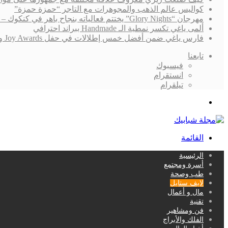
كواليس عالم الذهب والمجوهرات مع التاجر “حمزة حمزة”
مهرجان “Glory Nights” يختتم فعالياته بنجاح باهر في كنكوك – المكسيك
ألمى ياغي تكسر نمطية الـ Handmade ببراند احترافي
فارس ياغي ضمن أفضل خمس إطلالات في حفل Joy Awards ونجاح “القدر” لايزال يُلاحقه!
تابعنا
فيسبوك
انستقرام
تيلقرام
بحث
عن
القائمة
الرئيسية
أسرة ومجتمع
طب وصحة
لايف ستايل
مال و أعمال
تقنية
فن ومشاهير
الفلك والأبراج