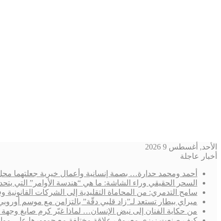
الأحد, أغسطس 9 2026
أخبار عاجلة
أحمد ومحمد حدارة… بصمة إنسانية وأعمال خيرية جعلتهما محل 
السحر الحقيقي وراء الشاشة: ما هي “هندسة الأوامر” التي يتحد
سامح التدمري: من المحاماة التقليدية إلى الشركات القانوني
ميراي بيطار تستعد لـ”زاد قلبي دقّة” بالتزامن مع موسم أوروب
من حكاية الفنان إلى نبض الإنسان… لماذا غيّر كرم صايغ وجهة 
كيف صنعت زيزي معروف علاقة مختلفة مع جمهورها على مواقع