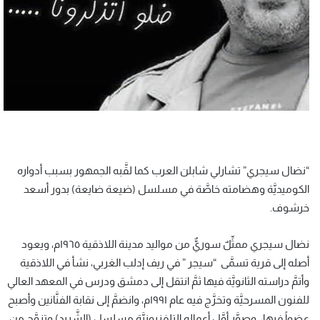
“نضال سيجري” تشارلي شابلن العرب كما لقَّبه الجمهور بسبب أدواره
الكوميديَّة وهضامته خاصَّة في مسلسل (ضيعة ضايعة) بدور أسعد
خرشوف.
نضال سيجري ممثِّلٌ سوريٌّ من مواليد مدينة اللاذقية ١٩٦٥م، ويعود
أصله إلى قرية تسمَّى “سيجر ” في ريف إدلب الغربي، نشأ في اللاذقية
وأتمَّ دراسته الثانويَّة فيها ثمَّ انتقل إلى دمشق ودرس في المعهد العالي
للفنون المسرحيَّة وتخرَّج فيه عام ١٩٩١م، وانضمَّ إلى نقابة الفنَّانين وأصبح
عضواً فيها، وصوَّر أوَّل أعماله التلفزيونيَّة مسلسل (الشَّريد) وتزوَّج من