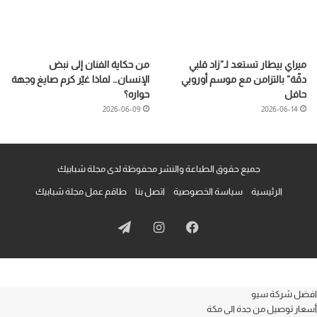
ميراي بيطار تستعد لـ”زاد قلبي
من حكاية الفنان إلى نبض
دقّة” بالتزامن مع موسم أوروبي
الإنسان… لماذا غيّر كرم صايغ وجهة
حافل
حواره؟
2026-06-09
2026-06-14
جميع حقوق الطباعة والنشر محفوظة لدى مجلة شبابيك
الرئيسية
سياسة الخصوصية
اتصل بنا
طاقم عمل مجلة شبابيك
فيسبوك
انستقرام
تيلقرام
افضل شركة سيو
أسعار توصيل من جدة الى مكة