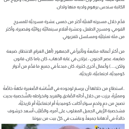
الكاتبة سندس برهوم ولديه منها ولدان.
قدَّم خلال مسيرته الفنيَّة أكثر من خمس عشرة مسرحيَّة للمسرح
القومي، ومسرح الطفل، وعشرة أفلام سينمائيَّة روائيَّة وقصيرة، وأكثر
من مئة تمثيليَّة ومسلسل تلفزيوني.
من أكثر أعماله متابعةً وتأثيراً في الجمهور (أهل الغرام، الانتظار، ضيعة
ضايعة، عصر الجنون ، غزلان في غابة الذهاب، كان ياما كان، قانون
ولكن…….) وأعمال أخرى كثيرة، كان مبدعاً في جميع ما قدَّم من أدوار
كوميديَّة، اجتماعيَّة، تاريخيَّة،
…استطاع من خلالها أن يرسمَ لوجوده في الشَّاشة الصَّغيرة نكهةً خاصَّةً
ومميَّزةً، برزت من خلال أدائه الصَّادق والفريد وانخراطه بالشَّخصية بحيث
تصبح من دمٍ ولحمٍ سواء أكانت كوميديةً أم اجتماعيَّةً أم تاريخيَّةً،
فشخصية الرِّيفي الجميل المغلوب على أمره، والطَّيِّب أسعد خرشوف
خالدةٌ في أذهاننا جميعاً، وعاشت في كلِّ بيت من بيوتنا.