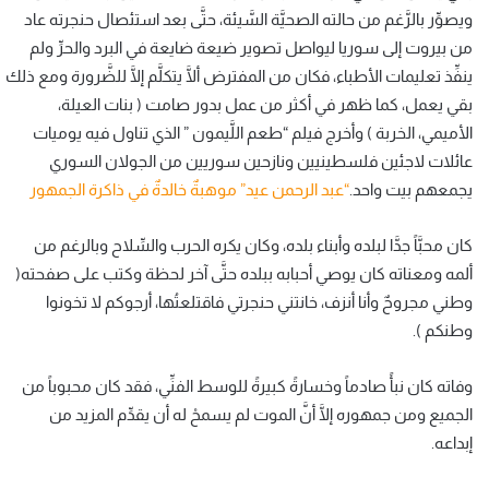
ويصوِّر بالرَّغم من حالته الصحيَّة السَّيئة، حتَّى بعد استئصال حنجرته عاد
من بيروت إلى سوريا ليواصل تصوير ضيعة ضايعة في البرد والحرِّ ولم
ينفِّذ تعليمات الأطباء، فكان من المفترض ألَّا يتكلَّم إلَّا للضَّرورة ومع ذلك
بقي يعمل، كما ظهر في أكثر من عمل بدور صامت ( بنات العيلة،
الأميمي، الخربة ) وأخرج فيلم “طعم اللَّيمون ” الذي تناول فيه يوميات
عائلات لاجئين فلسطينيين ونازحين سوريين من الجولان السوري
يجمعهم بيت واحد.
“عبد الرحمن عيد” موهبةٌ خالدةٌ في ذاكرة الجمهور
كان محبَّاً جدَّا لبلده وأبناء بلده، وكان يكره الحرب والسِّلاح وبالرغم من
ألمه ومعناته كان يوصي أحبابه ببلده حتَّى آخر لحظة وكتب على صفحته(
وطني مجروحٌ وأنا أنزف، خانتني حنجرتي فاقتلعتُها، أرجوكم لا تخونوا
وطنكم ).
وفاته كان نبأً صادماً وخسارةً كبيرةً للوسط الفنِّي، فقد كان محبوباً من
الجميع ومن جمهوره إلَّا أنَّ الموت لم يسمحْ له أن يقدِّم المزيد من
إبداعه.