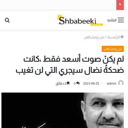
بح
القائمة
عن
الرئيسية
/
فن ومشاهير
فن ومشاهير
لم يكنْ صوت أسعد فقط ،كانت
ضحكةُ نضال سيجري التي لن تغيب
admin
2023-09-25
0
2 دقائق