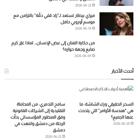
2026-06-22
ميراي بيطار تستعد لـ”زاد قلبي دقّة” بالتزامن مع
موسم أوروبي حافل
2026-06-14
من حكاية الفنان إلى نبض الإنسان… لماذا غيّر كرم
صايغ وجهة حواره؟
2026-06-09
أحدث الأخبار
السحر الحقيقي وراء الشاشة: ما
سامح التدمري: من المحاماة
هي “هندسة الأوامر” التي يتحدث
التقليدية إلى الشركات القانونية
عنها الجميع؟
وفق المنظور المؤسساتي بدأت
الرحلة من دمشق وانتهت في
2026-06-28
دمشق
2026-06-22