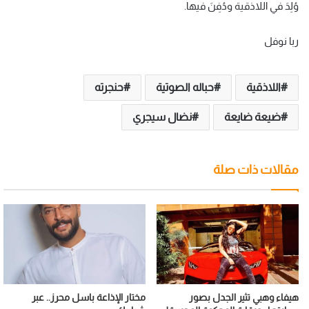
وُلِدَ في اللاذقية ودُفِنَ فيها.
ربا نوفل
اللاذقية
حباله الصوتية
حنجرته
ضيعة ضايعة
نضال سيجري
مقالات ذات صلة
هيفاء وهبي تثير الجدل بصور
مختار الإذاعة باسل محرز.. عبر