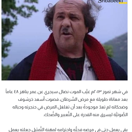
في شهر تموز ٢٠١٣م غيَّب الموت نضال سيجري عن عمر يناهز ٤٨ عاماً
بعد معاناة طويلة مع مرض السَّرطان، فصوت أسعد خرشوف
وضحكاته لم تعدْ موجودةً بعد أن تغلغل المرض في حنجرته وحباله
الصَّوتيَّة ليسرق منه القدرة على التَّعبير والضَّحك.
بقي يعمل حتى في مرضه فحبُّه واحترامه لمهنة التَّمثيل جعلته يعمل