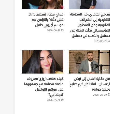
سامح التدمري: من المحاماة
ميراي بيطار تستعد لـ”زاد
التقليدية إلى الشركات
قلبي دقّة” بالتزامن مع
القانونية وفق المنظور
موسم أوروبي حافل
المؤسساتي بدأت الرحلة من
2026-06-14
دمشق وانتهت في دمشق
2026-06-22
من حكاية الفنان إلى نبض
كيف صنعت زيزي معروف
الإنسان… لماذا غيّر كرم صايغ
علاقة مختلفة مع جمهورها
وجهة حواره؟
على مواقع التواصل
الاجتماعي؟
2026-06-09
2026-05-24