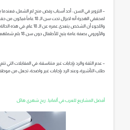
– التزوير في السن : أحد أسباب رفض منح لم الشمل، فعندما يص
لمحققي الهجرة أنه لايزال تح
واللجوء أن الشخص يتعدى عمره 
والأوروبي بصفة عامة يتيح للأطفال دون سن 18 بلم شملهم مع أسرهم.
– عدم الثقة والرد بإجابات غير متناسقة: في المقابلات التي تت
طلب التأشيرة، وعند الرد بإجابات غير واضحة، تجعل من موظ
أفضل المشاريع للعرب في ألمانيا.. ربح شهري هائل