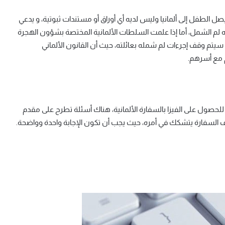
ل الطفل إلى ألمانيا وليس لديه أي أوراق أو مستندات ثبوتية، و يدعي
ت سن الـ 18 عاماً فيكون من حقه لم الشمل، أما إذا علمت السلطات الألمانية المختصة بشؤون الهجرة
عن الـ 18 عام، في هذه الحالة سيتم وقف إجرءات لم شمله بعائلته، حيث أن القانون الألماني
م للحصول على الفيزا بالسفارة الألمانية، هناك أسئلة تطرح على مقدم
ف السفارة يتشكك في أمره، حيث يجب أن تكون الإجابة واحدة وواضحة.