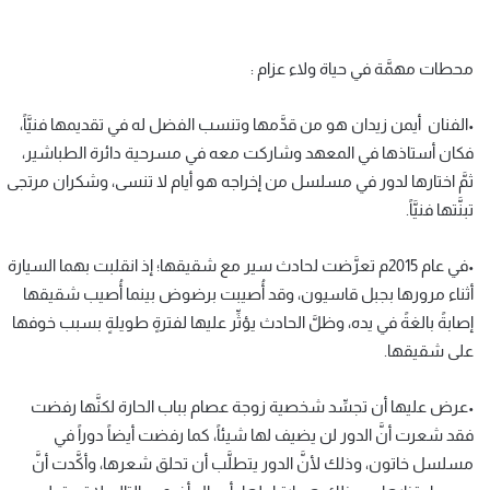
محطات مهمَّة في حياة ولاء عزام :
•الفنان أيمن زيدان هو من قدَّمها وتنسب الفضل له في تقديمها فنيَّاً،
فكان أستاذها في المعهد وشاركت معه في مسرحية دائرة الطباشير،
ثمَّ اختارها لدور في مسلسل من إخراجه هو أيام لا تنسى، وشكران مرتجى
تبنَّتها فنيَّاً.
•في عام 2015م تعرَّضت لحادث سير مع شقيقها؛ إذ انقلبت بهما السيارة
أثناء مرورها بجبل قاسيون، وقد أُصيبت برضوض بينما أُصيب شقيقها
إصابةً بالغةً في يده، وظلَّ الحادث يؤثِّر عليها لفترةٍ طويلةٍ بسبب خوفها
على شقيقها.
•عرض عليها أن تجسِّد شخصية زوجة عصام بباب الحارة لكنَّها رفضت
فقد شعرت أنَّ الدور لن يضيف لها شيئاً، كما رفضت أيضاً دوراً في
مسلسل خاتون، وذلك لأنَّ الدور يتطلَّب أن تحلق شعرها، وأكَّدت أنَّ