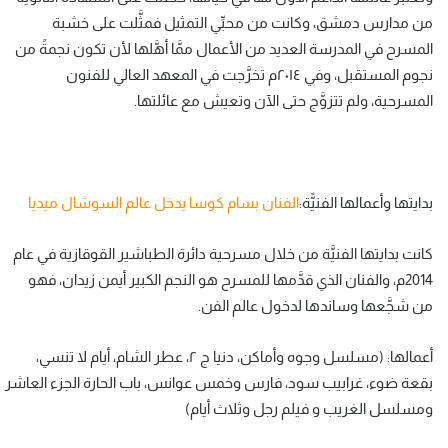
من مدارس دمشق، وكانت من محبِّي التمثيل فمثَّلت على خشبة
المسرح في المدرسة العديد من الأعمال ممَّا أهَّلها لأن تكون نجمةً من
نجوم المستقبل، وفي ٢٠١٤م تخرَّجت في المعهد العالي للفنون
المسرحية، ولم تتزوَّج حتى الآن وتعيش مع عائلتها.
بدايتها وأعمالها الفنيًّة:
الفنان بسام كوسا يدخل عالم السوشال ميديا
كانت بدايتها الفنيَّة من خلال مسرحية دائرة الطباشير القوقازية في عام
2014م، والفنان الذي قدَّمها للمسرح هو النجم الكبير أيمن زيدان، فهو
من شجَّعها وساندها لدخول عالم الفن.
أعمالها: (مسلسل وجوه وأماكن، دنيا ج ٢، عطر الشام، أيام لا تنسي،
بقعة ضوء، غرابيب سود، فارس وخمس عوانس، باب الحارة الجزء العاشر
ومسلسل الغريب و فيلم رجل وثلاث أيام)