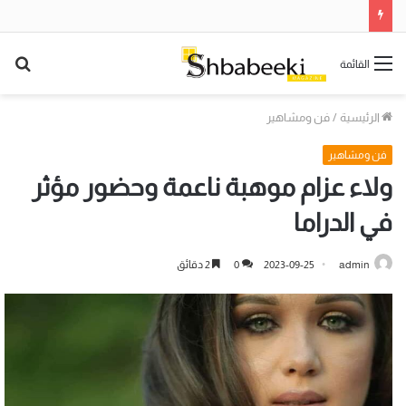
بح
القائمة
عن
الرئيسية
/
فن ومشاهير
فن ومشاهير
ولاء عزام موهبة ناعمة وحضور مؤثر
في الدراما
admin
2023-09-25
0
2 دقائق