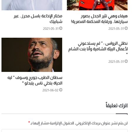
هيفاء وهبي تثير الجدل بصور
مختار الإذاعة باسل محرز.. عبر
سيارتها.. ورقابة المحكمة المصرية!
شبابيك
2021-05-31
2021-05-31
نظلي الرواس : ” لم يستدعوني
لأعمال البيئة الشامية وأنا بنت الشام
“
2021-05-31
سطان الطرب جورج وسوف ” ليه
الحياة بتخلي ناس يتبدلو “
2021-06-02
اترك تعليقاً
لن يتم نشر عنوان بريدك الإلكتروني.
الحقول الإلزامية مشار إليها بـ
*