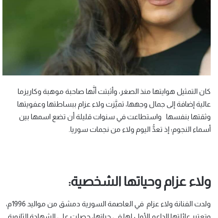
كان التمثيل هوايتها منذ الصغر، وأثبتت أنَّها صاحبة موهبة وكاريزما
عالية إضافة إلى جمال وجهها، تميَّزت ولاء عزام ببساطتها وعفويتها
وثقتها بنفسها واستطاعت في سنوات قليلة أن تضع اسمها بين
أسماء النجوم؛ إذ تعدُّ اليوم ولاء من نجمات سوريا.
ولاء عزام وحياتها الشخصية:
ولدت الفنانة ولاء عزام في العاصمة السورية دمشق من مواليد 1996م،
وتعتبر عائلتها الداعم الأول لها في حياتها، حصلت على الشهادة الثانوية