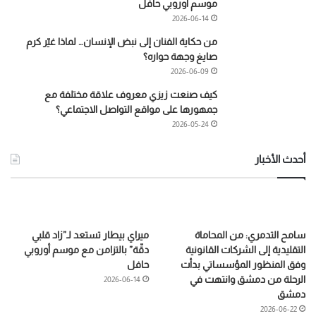
موسم أوروبي حافل
2026-06-14
من حكاية الفنان إلى نبض الإنسان… لماذا غيّر كرم
صايغ وجهة حواره؟
2026-06-09
كيف صنعت زيزي معروف علاقة مختلفة مع
جمهورها على مواقع التواصل الاجتماعي؟
2026-05-24
أحدث الأخبار
سامح التدمري: من المحاماة
ميراي بيطار تستعد لـ”زاد قلبي
التقليدية إلى الشركات القانونية
دقّة” بالتزامن مع موسم أوروبي
وفق المنظور المؤسساتي بدأت
حافل
الرحلة من دمشق وانتهت في
2026-06-14
دمشق
2026-06-22