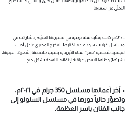
سبب اعتذارها عن ذلك هو ارتباطها بأعمال أخرى وبالتالي لا تستطيع
التخلِّي عن شعرها.
• 2017م كانت بمثابة نقلة نوعية في مسيرتها الفنيَّة؛ إذ شاركت في
مسلسل غرابيب سود عندما اختارها المخرج المصري عادل أديب
لتجسيد شخصية “قمر” الفتاة الأيزيدية بسبب ملامحها( شعرها ، عينيها،
بشرتها) وظنها البعض عراقية لإتقانها اللهجة بشكلٍ جيدٍ.
• آخر أعمالها مسلسل 350 جرام في ٢٠٢١م،
وتصوِّر حالياً دورها في مسلسل السنونو إلى
جانب الفنان ياسر العظمة.