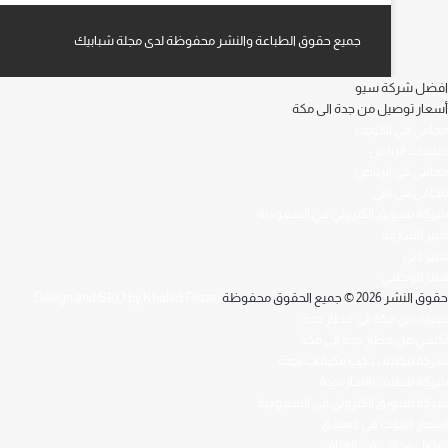
جميع حقوق الطباعة والنشر محفوظة لدى مجلة شبابيك
افضل شركة سيو
أسعار توصيل من جدة الى مكة
محامي في الكويت
مشبات الرياض
محامي في الرياض
محامي في دبي
شركة تسويق الكتروني في السعودية
تدبير الشارقة
تدبير دبي
تدبير ابو ظبي
حقوق النشر 2026 © جميع الحقوق محفوظة
Design and SEO by Khaled Fozan
سيارة من مكة الى مطار جدة
تكسي من مطار جدة الى مكة
شركة تنظيف دكت مكيفات بجدة
شركة تنظيف بالبخار بجدة
شركة تسويق الكتروني في السعودية
اسعار البيوت في دمشق
افضل محامي في العراق