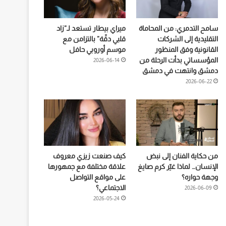
سامح التدمري: من المحاماة
ميراي بيطار تستعد لـ”زاد
التقليدية إلى الشركات
قلبي دقّة” بالتزامن مع
القانونية وفق المنظور
موسم أوروبي حافل
المؤسساتي بدأت الرحلة من
2026-06-14
دمشق وانتهت في دمشق
2026-06-22
من حكاية الفنان إلى نبض
كيف صنعت زيزي معروف
الإنسان… لماذا غيّر كرم صايغ
علاقة مختلفة مع جمهورها
وجهة حواره؟
على مواقع التواصل
الاجتماعي؟
2026-06-09
2026-05-24