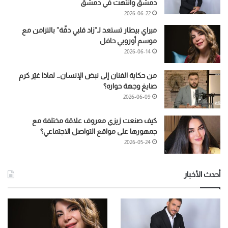
دمشق وانتهت في دمشق
2026-06-22
ميراي بيطار تستعد لـ”زاد قلبي دقّة” بالتزامن مع
موسم أوروبي حافل
2026-06-14
من حكاية الفنان إلى نبض الإنسان… لماذا غيّر كرم
صايغ وجهة حواره؟
2026-06-09
كيف صنعت زيزي معروف علاقة مختلفة مع
جمهورها على مواقع التواصل الاجتماعي؟
2026-05-24
أحدث الأخبار