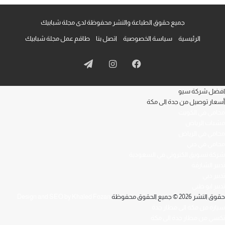
جميع حقوق الطباعة والنشر محفوظة لدى مجلة شبابيك
الرئيسية
سياسة الخصوصية
اتصل بنا
طاقم عمل مجلة شبابيك
فيسبوك
انستقرام
تيلقرام
افضل شركة سيو
أسعار توصيل من جدة الى مكة
محامي في الكويت
مشبات الرياض
محامي في الرياض
محامي في دبي
شركة تسويق الكتروني في السعودية
تدبير الشارقة
تدبير دبي
تدبير ابو ظبي
حقوق النشر 2026 © جميع الحقوق محفوظة
Design and SEO by Khaled Fozan
سيارة من مكة الى مطار جدة
تكسي من مطار جدة الى مكة