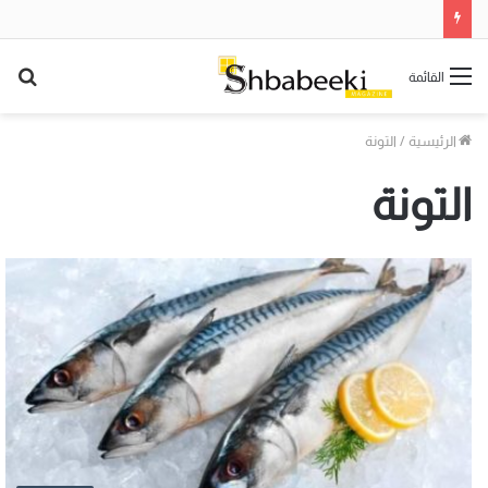
بح
القائمة
عن
الرئيسية
/
التونة
التونة