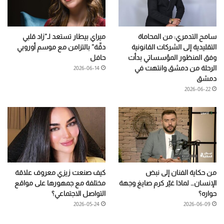
سامح التدمري: من المحاماة
ميراي بيطار تستعد لـ”زاد قلبي
التقليدية إلى الشركات القانونية
دقّة” بالتزامن مع موسم أوروبي
وفق المنظور المؤسساتي بدأت
حافل
الرحلة من دمشق وانتهت في
2026-06-14
دمشق
2026-06-22
من حكاية الفنان إلى نبض
كيف صنعت زيزي معروف علاقة
الإنسان… لماذا غيّر كرم صايغ وجهة
مختلفة مع جمهورها على مواقع
حواره؟
التواصل الاجتماعي؟
2026-05-24
2026-06-09