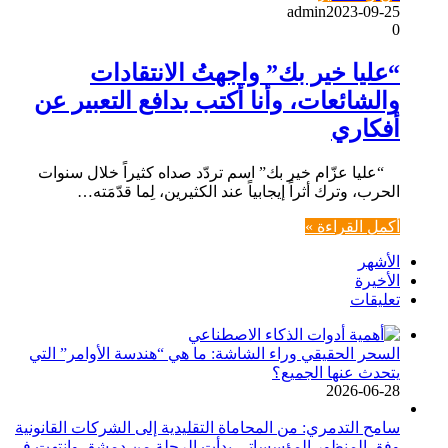
admin
2023-09-25
0
“عليا خير بك” واجهتُ الانتقادات
والشائعات، وأنا أكتب بدافع التعبير عن
أفكاري
“عليا عزّام خير بك” اسم تردّد صداه كثيراً خلال سنوات
الحرب، وترك أثراً إيجابياً عند الكثيرين، لِما قدّمَته…
أكمل القراءة »
الأشهر
الأخيرة
تعليقات
السحر الحقيقي وراء الشاشة: ما هي “هندسة الأوامر” التي
يتحدث عنها الجميع؟
2026-06-28
سامح التدمري: من المحاماة التقليدية إلى الشركات القانونية
وفق المنظور المؤسساتي بدأت الرحلة من دمشق وانتهت في