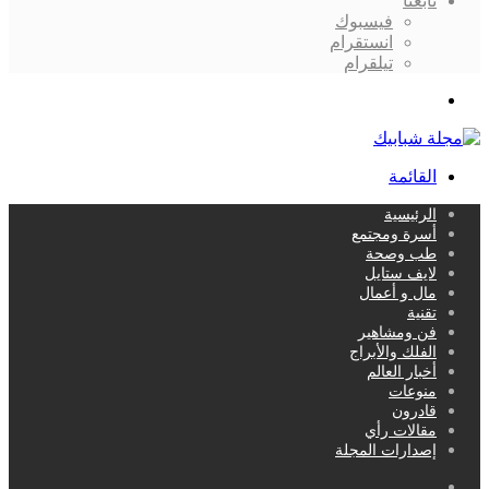
تابعنا
فيسبوك
انستقرام
تيلقرام
بحث
عن
القائمة
الرئيسية
أسرة ومجتمع
طب وصحة
لايف ستايل
مال و أعمال
تقنية
فن ومشاهير
الفلك والأبراج
أخبار العالم
منوعات
قادرون
مقالات رأي
إصدارات المجلة
بحث