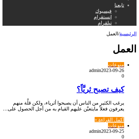
عن
تابعنا
فيسبوك
انستقرام
تيلقرام
الرئيسية
/
العمل
العمل
منوعات
admin
2023-09-26
0
كيف تصبح ثريَّاً؟
يرغب الكثير من الناس أن يصبحوا أثرياء، ولكن قلَّة منهم
يعرفون فعلاً مايتعيَّن عليهم القيام به من أجل الحصول على…
أكمل القراءة »
منوعات
admin
2023-09-25
0