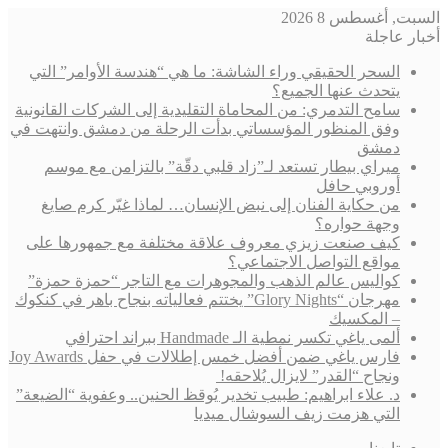
السبت, أغسطس 8 2026
أخبار عاجلة
السحر الحقيقي وراء الشاشة: ما هي “هندسة الأوامر” التي
يتحدث عنها الجميع؟
سامح التدمري: من المحاماة التقليدية إلى الشركات القانونية
وفق المنظور المؤسساتي بدأت الرحلة من دمشق وانتهت في
دمشق
ميراي بيطار تستعد لـ”زاد قلبي دقّة” بالتزامن مع موسم
أوروبي حافل
من حكاية الفنان إلى نبض الإنسان… لماذا غيّر كرم صايغ
وجهة حواره؟
كيف صنعت زيزي معروف علاقة مختلفة مع جمهورها على
مواقع التواصل الاجتماعي؟
كواليس عالم الذهب والمجوهرات مع التاجر “حمزة حمزة”
مهرجان “Glory Nights” يختتم فعالياته بنجاح باهر في كنكوك
– المكسيك
ألمى ياغي تكسر نمطية الـ Handmade ببراند احترافي
فارس ياغي ضمن أفضل خمس إطلالات في حفل Joy Awards
ونجاح “القدر” لايزال يُلاحقه!
د. علاء ابراهيم: طبيب تخدير يُوقظ الحنين.. وعفوية “الضيعة”
التي هزمت زيف السوشال ميديا