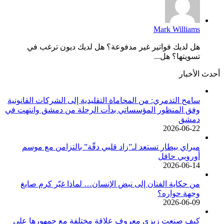
Mark Williams
هل لديك فواتير غير مدفوعة؟ هل لديك ديون ترغب في
تسويتها؟ هل...
أحدث الأخبار
سامح التدمري: من المحاماة التقليدية إلى الشركات القانونية
وفق المنظور المؤسساتي بدأت الرحلة من دمشق وانتهت في
دمشق
2026-06-22
ميراي بيطار تستعد لـ”زاد قلبي دقّة” بالتزامن مع موسم
أوروبي حافل
2026-06-14
من حكاية الفنان إلى نبض الإنسان… لماذا غيّر كرم صايغ
وجهة حواره؟
2026-06-09
كيف صنعت زيزي معروف علاقة مختلفة مع جمهورها على