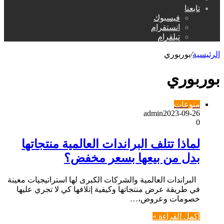
عن
تابعنا
فيسبوك
انستقرام
تيلقرام
الرئيسية
/
بوربوري
بوربوري
منوعات
admin
2023-09-26
0
لماذا تتلف البراندات العالمية منتجاتها
بدل من بيعها بسعر مخفض؟
البراندات العالمية والشركات الكبرى لها استراتيجيات معينة
في طريقة عرض منتجاتها وكيفية إتلافها كي لا تجري عليها
خصومات وعروض،…
أكمل القراءة »