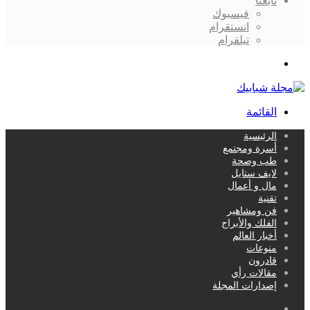
تابعنا
فيسبوك
انستقرام
تيلقرام
بحث
عن
القائمة
الرئيسية
أسرة ومجتمع
طب وصحة
لايف ستايل
مال و أعمال
تقنية
فن ومشاهير
الفلك والأبراج
أخبار العالم
منوعات
قادرون
مقالات رأي
إصدارات المجلة
بحث