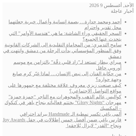
الأحد, أغسطس 9 2026
أخبار عاجلة
أحمد ومحمد حدارة… بصمة إنسانية وأعمال خيرية جعلتهما
محل تقدير واحترام
السحر الحقيقي وراء الشاشة: ما هي “هندسة الأوامر” التي
يتحدث عنها الجميع؟
سامح التدمري: من المحاماة التقليدية إلى الشركات القانونية
وفق المنظور المؤسساتي بدأت الرحلة من دمشق وانتهت في
دمشق
ميراي بيطار تستعد لـ”زاد قلبي دقّة” بالتزامن مع موسم
أوروبي حافل
من حكاية الفنان إلى نبض الإنسان… لماذا غيّر كرم صايغ
وجهة حواره؟
كيف صنعت زيزي معروف علاقة مختلفة مع جمهورها على
مواقع التواصل الاجتماعي؟
كواليس عالم الذهب والمجوهرات مع التاجر “حمزة حمزة”
مهرجان “Glory Nights” يختتم فعالياته بنجاح باهر في كنكوك
– المكسيك
ألمى ياغي تكسر نمطية الـ Handmade ببراند احترافي
فارس ياغي ضمن أفضل خمس إطلالات في حفل Joy Awards
ونجاح “القدر” لايزال يُلاحقه!