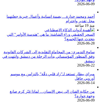
2026-06-09
أحمد ومحمد حدارة… بصمة إنسانية وأعمال خيرية جعلتهما
محل تقدير واحترام
منذ 19 ساعة
السحر الحقيقي وراء الشاشة: ما هي “هندسة الأوامر” التي
يتحدث عنها الجميع؟
2026-06-28
سامح التدمري: من المحاماة التقليدية إلى الشركات القانونية
وفق المنظور المؤسساتي بدأت الرحلة من دمشق وانتهت في
دمشق
2026-06-22
ميراي بيطار تستعد لـ”زاد قلبي دقّة” بالتزامن مع موسم
أوروبي حافل
2026-06-14
من حكاية الفنان إلى نبض الإنسان… لماذا غيّر كرم صايغ
وجهة حواره؟
2026-06-09