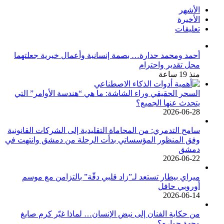
الأشهر
الأخيرة
تعليقات
أحمد ومحمد حدارة… بصمة إنسانية وأعمال خيرية جعلتهما
محل تقدير واحترام
منذ 19 ساعة
السحر الحقيقي وراء الشاشة: ما هي “هندسة الأوامر” التي
يتحدث عنها الجميع؟
2026-06-28
سامح التدمري: من المحاماة التقليدية إلى الشركات القانونية
وفق المنظور المؤسساتي بدأت الرحلة من دمشق وانتهت في
دمشق
2026-06-22
ميراي بيطار تستعد لـ”زاد قلبي دقّة” بالتزامن مع موسم
أوروبي حافل
2026-06-14
من حكاية الفنان إلى نبض الإنسان… لماذا غيّر كرم صايغ
وجهة حواره؟