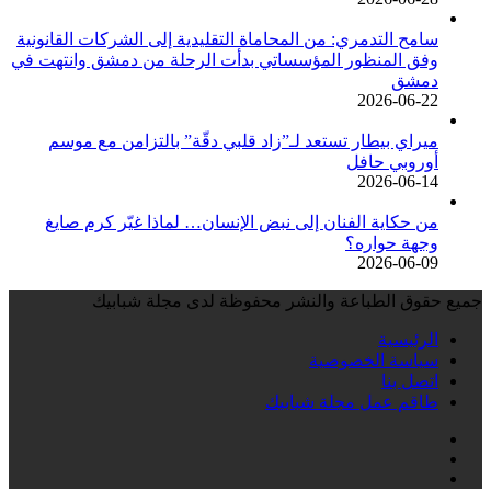
سامح التدمري: من المحاماة التقليدية إلى الشركات القانونية
وفق المنظور المؤسساتي بدأت الرحلة من دمشق وانتهت في
دمشق
2026-06-22
ميراي بيطار تستعد لـ”زاد قلبي دقّة” بالتزامن مع موسم
أوروبي حافل
2026-06-14
من حكاية الفنان إلى نبض الإنسان… لماذا غيّر كرم صايغ
وجهة حواره؟
2026-06-09
جميع حقوق الطباعة والنشر محفوظة لدى مجلة شبابيك
الرئيسية
سياسة الخصوصية
اتصل بنا
طاقم عمل مجلة شبابيك
فيسبوك
انستقرام
تيلقرام