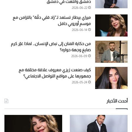
دمشق وانتهت في دمشق
2026-06-22
ميراي بيطار تستعد لـ”زاد قلبي دقّة” بالتزامن مع
موسم أوروبي حافل
2026-06-14
من حكاية الفنان إلى نبض الإنسان… لماذا غيّر كرم
صايغ وجهة حواره؟
2026-06-09
كيف صنعت زيزي معروف علاقة مختلفة مع
جمهورها على مواقع التواصل الاجتماعي؟
2026-05-24
أحدث الأخبار