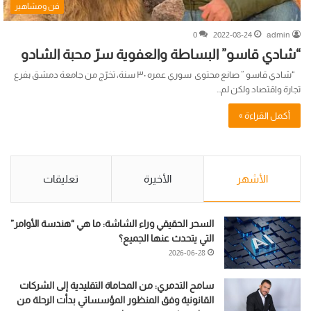
فن ومشاهير
0
2022-08-24
admin
“شادي قاسو” البساطة والعفوية سرّ محبة الشادو
“شادي قاسو ” صانع محتوى سوري عمره ٣٠ سنة، تخرّج من جامعة دمشق بفرع
تجارة واقتصاد ولكن لم…
أكمل القراءة »
الأشهر
الأخيرة
تعليقات
السحر الحقيقي وراء الشاشة: ما هي “هندسة الأوامر”
التي يتحدث عنها الجميع؟
2026-06-28
سامح التدمري: من المحاماة التقليدية إلى الشركات
القانونية وفق المنظور المؤسساتي بدأت الرحلة من