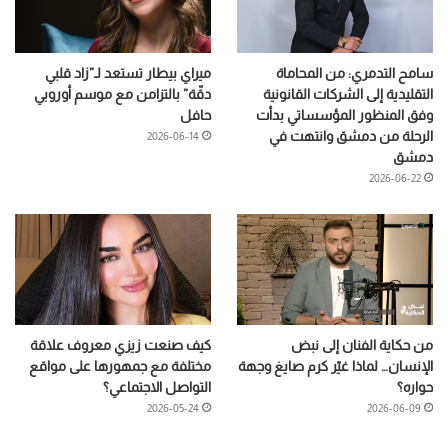
سامح التدمري: من المحاماة
ميراي بيطار تستعد لـ”زاد قلبي
التقليدية إلى الشركات القانونية
دقّة” بالتزامن مع موسم أوروبي
وفق المنظور المؤسساتي بدأت
حافل
الرحلة من دمشق وانتهت في
2026-06-14
دمشق
2026-06-22
من حكاية الفنان إلى نبض
كيف صنعت زيزي معروف علاقة
الإنسان… لماذا غيّر كرم صايغ وجهة
مختلفة مع جمهورها على مواقع
حواره؟
التواصل الاجتماعي؟
2026-05-24
2026-06-09