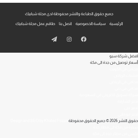
جميع حقوق الطباعة والنشر محفوظة لدى مجلة شبابيك
الرئيسية
سياسة الخصوصية
اتصل بنا
طاقم عمل مجلة شبابيك
فيسبوك
انستقرام
تيلقرام
افضل شركة سيو
أسعار توصيل من جدة الى مكة
محامي في الكويت
مشبات الرياض
محامي في الرياض
محامي في دبي
شركة تسويق الكتروني في السعودية
تدبير الشارقة
تدبير دبي
تدبير ابو ظبي
حقوق النشر 2026 © جميع الحقوق محفوظة
Design and SEO by Khaled Fozan
سيارة من مكة الى مطار جدة
تكسي من مطار جدة الى مكة