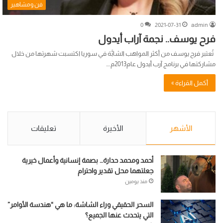
فن ومشاهير
0
2021-07-31
admin
فرح يوسف.. نجمة آراب أيدول
تُعتبر فرح يوسف من أكثر المواهب الشابَّة في سوريا اكتسبت شهرتها من خلال
مشاركتها في برنامج آرب أيدول عام2013م.…
أكمل القراءة »
الأشهر
الأخيرة
تعليقات
أحمد ومحمد حدارة… بصمة إنسانية وأعمال خيرية
جعلتهما محل تقدير واحترام
منذ يومين
السحر الحقيقي وراء الشاشة: ما هي “هندسة الأوامر”
التي يتحدث عنها الجميع؟