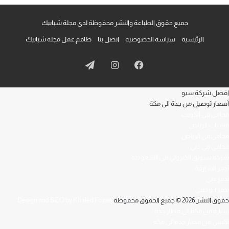
جميع حقوق الطباعة والنشر محفوظة لدى مجلة شبابيك
الرئيسية
سياسة الخصوصية
اتصل بنا
طاقم عمل مجلة شبابيك
فيسبوك
انستقرام
تيلقرام
افضل شركة سيو
أسعار توصيل من جدة الى مكة
محامي في الكويت
مشبات الرياض
محامي في الرياض
محامي في دبي
شركة تسويق الكتروني في السعودية
تدبير الشارقة
تدبير دبي
تدبير ابو ظبي
حقوق النشر 2026 © جميع الحقوق محفوظة
Design and SEO by Khaled Fozan
سيارة من مكة الى مطار جدة
تكسي من مطار جدة الى مكة