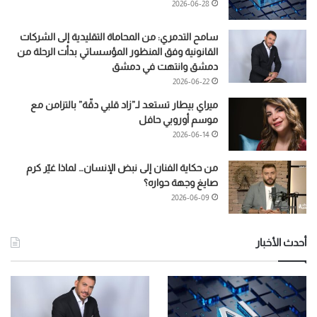
2026-06-28
سامح التدمري: من المحاماة التقليدية إلى الشركات
القانونية وفق المنظور المؤسساتي بدأت الرحلة من
دمشق وانتهت في دمشق
2026-06-22
ميراي بيطار تستعد لـ”زاد قلبي دقّة” بالتزامن مع
موسم أوروبي حافل
2026-06-14
من حكاية الفنان إلى نبض الإنسان… لماذا غيّر كرم
صايغ وجهة حواره؟
2026-06-09
أحدث الأخبار