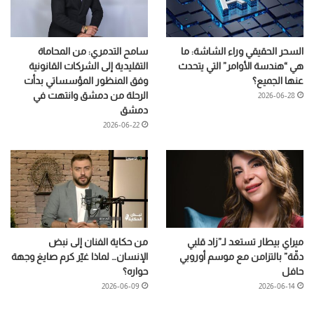
السحر الحقيقي وراء الشاشة: ما
سامح التدمري: من المحاماة
هي “هندسة الأوامر” التي يتحدث
التقليدية إلى الشركات القانونية
عنها الجميع؟
وفق المنظور المؤسساتي بدأت
الرحلة من دمشق وانتهت في
2026-06-28
دمشق
2026-06-22
ميراي بيطار تستعد لـ”زاد قلبي
من حكاية الفنان إلى نبض
دقّة” بالتزامن مع موسم أوروبي
الإنسان… لماذا غيّر كرم صايغ وجهة
حافل
حواره؟
2026-06-09
2026-06-14