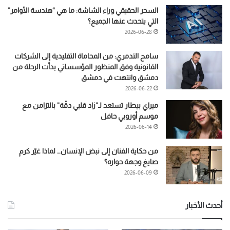
السحر الحقيقي وراء الشاشة: ما هي “هندسة الأوامر”
التي يتحدث عنها الجميع؟
2026-06-28
سامح التدمري: من المحاماة التقليدية إلى الشركات
القانونية وفق المنظور المؤسساتي بدأت الرحلة من
دمشق وانتهت في دمشق
2026-06-22
ميراي بيطار تستعد لـ”زاد قلبي دقّة” بالتزامن مع
موسم أوروبي حافل
2026-06-14
من حكاية الفنان إلى نبض الإنسان… لماذا غيّر كرم
صايغ وجهة حواره؟
2026-06-09
أحدث الأخبار