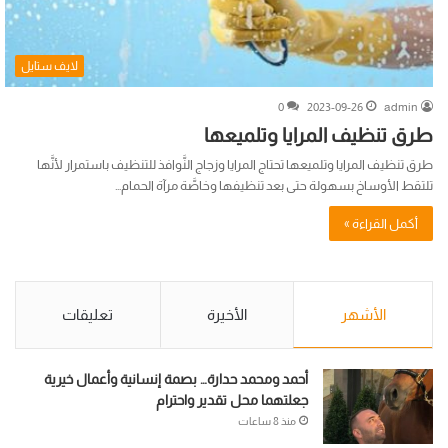
لايف ستايل
0
2023-09-26
admin
طرق تنظيف المرايا وتلميعها
طرق تنظيف المرايا وتلميعها تحتاج المرايا وزجاج النَّوافذ للتنظيف باستمرار لأنَّها
تلتقط الأوساخ بسهولة حتى بعد تنظيفها وخاصَّة مرآة الحمام…
أكمل القراءة »
الأشهر
الأخيرة
تعليقات
أحمد ومحمد حدارة… بصمة إنسانية وأعمال خيرية
جعلتهما محل تقدير واحترام
منذ 8 ساعات