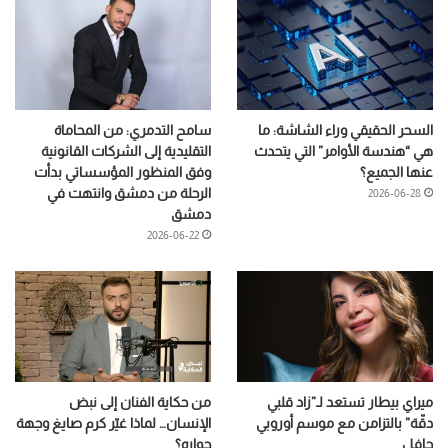
السحر الحقيقي وراء الشاشة: ما
سامح التدمري: من المحاماة
هي “هندسة الأوامر” التي يتحدث
التقليدية إلى الشركات القانونية
عنها الجميع؟
وفق المنظور المؤسساتي بدأت
الرحلة من دمشق وانتهت في
2026-06-28
دمشق
2026-06-22
ميراي بيطار تستعد لـ”زاد قلبي
من حكاية الفنان إلى نبض
دقّة” بالتزامن مع موسم أوروبي
الإنسان… لماذا غيّر كرم صايغ وجهة
حافل
حواره؟