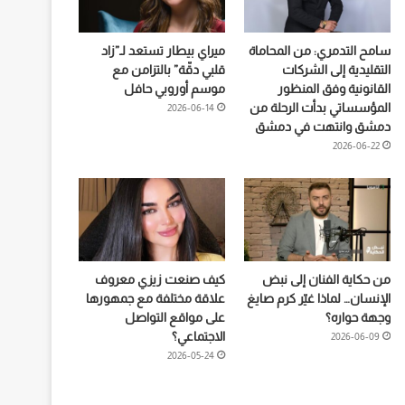
سامح التدمري: من المحاماة
ميراي بيطار تستعد لـ”زاد
التقليدية إلى الشركات
قلبي دقّة” بالتزامن مع
القانونية وفق المنظور
موسم أوروبي حافل
المؤسساتي بدأت الرحلة من
2026-06-14
دمشق وانتهت في دمشق
2026-06-22
من حكاية الفنان إلى نبض
كيف صنعت زيزي معروف
الإنسان… لماذا غيّر كرم صايغ
علاقة مختلفة مع جمهورها
وجهة حواره؟
على مواقع التواصل
الاجتماعي؟
2026-06-09
2026-05-24