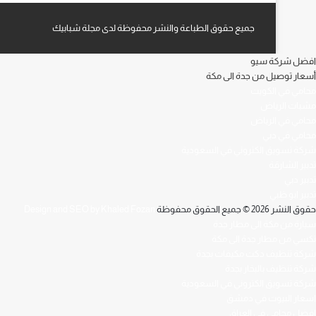
جميع حقوق الطباعة والنشر محفوظة لدى مجلة شبابيك
افضل شركة سيو
أسعار توصيل من جدة الى مكة
محامي في الكويت
مشبات الرياض
محامي في الرياض
محامي في دبي
شركة تسويق الكتروني في السعودية
تدبير الشارقة
تدبير دبي
تدبير ابو ظبي
حقوق النشر 2026 © جميع الحقوق محفوظة
Design and SEO by Khaled Fozan
سيارة من مكة الى مطار جدة
تكسي من مطار جدة الى مكة
شركة تنظيف دكت مكيفات بجدة
شركة تنظيف بالبخار بجدة
شركة تسويق الكتروني في السعودية
اسعار البيوت في دمشق
افضل محامي في العراق